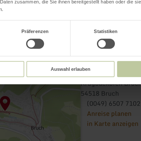
 Daten zusammen, die Sie ihnen bereitgestellt haben oder die s
n.
Präferenzen
Statistiken
Auswahl erlauben
Krugbackofen Bruc
54518 Bruch
(0049) 6507 7102
Anreise planen
in Karte anzeigen