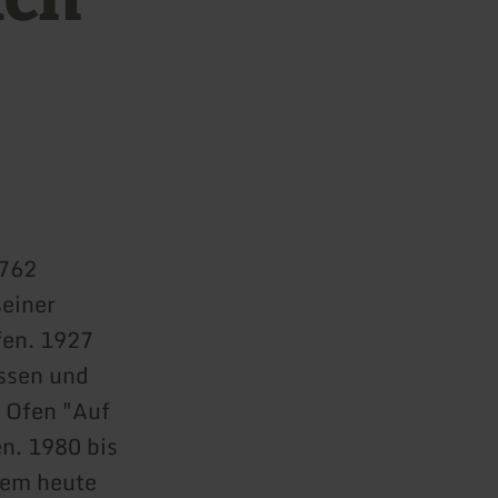
1762
seiner
fen. 1927
ssen und
r Ofen "Auf
n. 1980 bis
dem heute