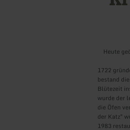
Heute geö
1722 gründe
bestand die
Blütezeit i
wurde der l
die Öfen ve
der Katz" w
1983 resta