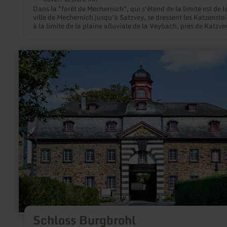
Dans la "forêt de Mechernich", qui s'étend de la limite est de l
ville de Mechernich jusqu'à Satzvey, se dressent les Katzenstei
à la limite de la plaine alluviale de la Veybach, près de Katzve
en
savoir
plus
sur
:
Schloss
Burgbrohl
Schloss Burgbrohl