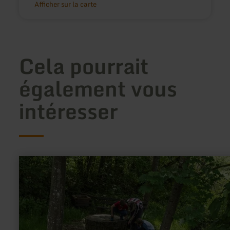
Afficher sur la carte
Cela pourrait
également vous
intéresser
en
savoir
plus
sur
:
Quelle
am
Laubachshof