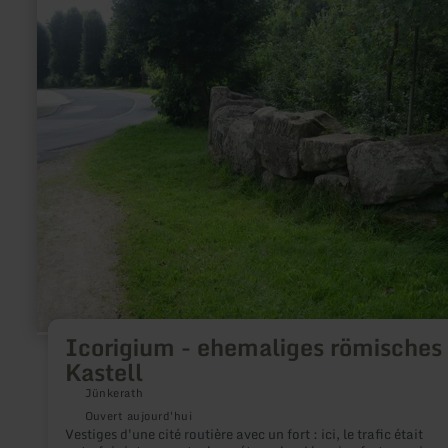
changements que la catastrophe de l'inondation de 2021 a
plus
provoqués en ce lieu fascinant.
sur
:
Icorigium
-
ehemaliges
römisches
Kastell
Icorigium - ehemaliges römisches
Kastell
Jünkerath
Ouvert aujourd'hui
Vestiges d'une cité routière avec un fort : ici, le trafic était