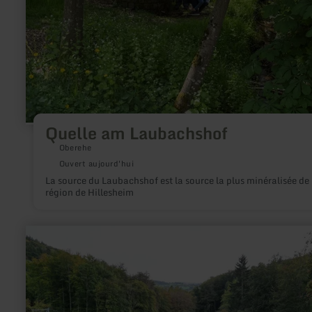
Quelle am Laubachshof
Oberehe
Ouvert aujourd'hui
La source du Laubachshof est la source la plus minéralisée de 
région de Hillesheim
en
savoir
plus
sur
:
Hängebrücke
über
die