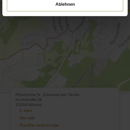
Ablehnen
Pfarrkirche St. Johannes der Täufer
Kirchstraße 28
53518 Adenau
E-mail
Site web
Planifier votre arrivée