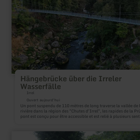
Irreler
Wasserfälle
Hängebrücke über die Irreler
Wasserfälle
Irrel
Ouvert aujourd'hui
Un pont suspendu de 110 mètres de long traverse la vallée de 
rivière dans la région des "Chutes d'Irrel", les rapides de la P
pont est conçu pour être accessible et est relié à plusieurs sent
de randonnée , y compris le chemin premium "Felsenweg 5" da
NaturWanderPark delux et la "Huit diabolique", qui relie les c
à la Teufelsschlucht. Depuis le pont, on a une vue impression
en
sur la vallée et les rapides et on peut se faire une idée des
savoir