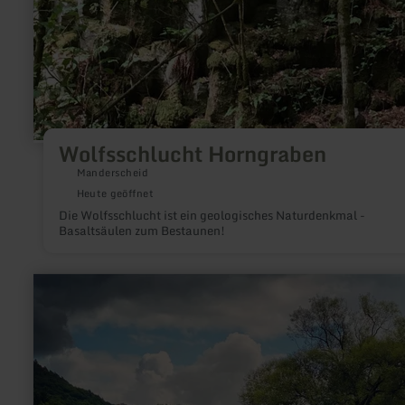
Wolfsschlucht Horngraben
Manderscheid
Heute geöffnet
Die Wolfsschlucht ist ein geologisches Naturdenkmal -
Basaltsäulen zum Bestaunen!
mehr
erfahren
zu:
Burg
Bollendorf