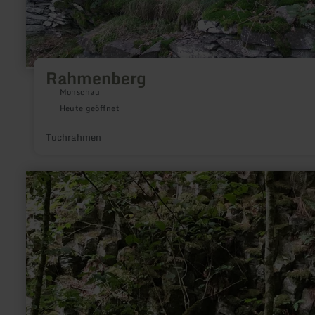
Rahmenberg
Monschau
Heute geöffnet
Tuchrahmen
mehr
erfahren
zu:
Wolfsschlucht
Horngraben