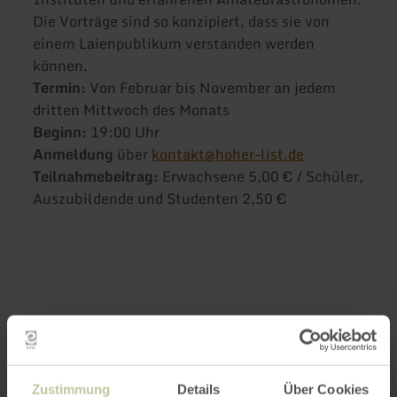
Die Vorträge sind so konzipiert, dass sie von
einem Laienpublikum verstanden werden
können.
Termin:
Von Februar bis November an jedem
dritten Mittwoch des Monats
Beginn:
19:00 Uhr
Anmeldung
über
kontakt@hoher-list.de
Teilnahmebeitrag:
Erwachsene 5,00 € / Schüler,
Auszubildende und Studenten 2,50 €
Weitere Infos
Zustimmung
Details
Über Cookies