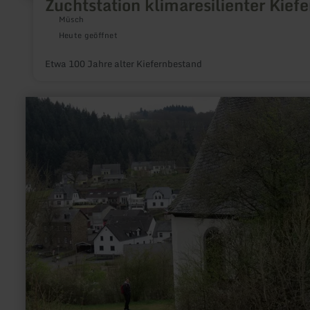
Zuchtstation klimaresilienter Kiefe
Müsch
Heute geöffnet
Etwa 100 Jahre alter Kiefernbestand
mehr
erfahren
zu:
Kapelle
St.
Trinitatis
in
Virneburg