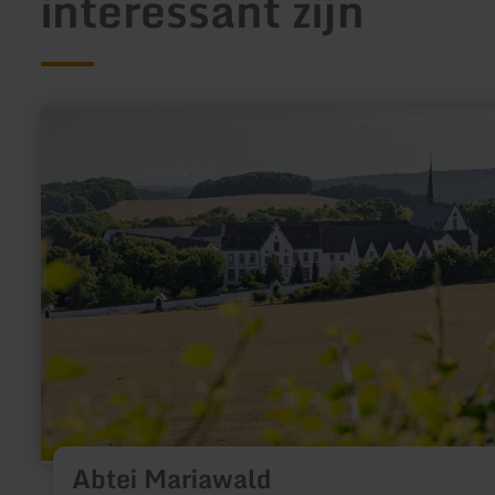
interessant zijn
meer
informatie
over:
Abtei
Mariawald
Abtei Mariawald