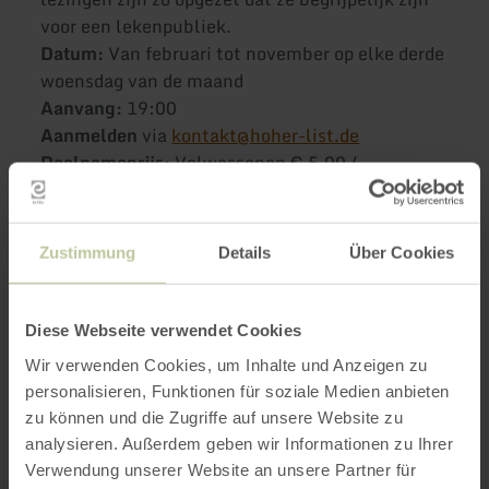
voor een lekenpubliek.
Datum:
Van februari tot november op elke derde
woensdag van de maand
Aanvang:
19:00
Aanmelden
via
kontakt@hoher-list.de
Deelnameprijs:
Volwassenen € 5,00 /
scholieren, stagiairs en studenten € 2,50
Meer informatie is te
Zustimmung
Details
Über Cookies
vinden op
.
www.hoher-list.de
Diese Webseite verwendet Cookies
Wir verwenden Cookies, um Inhalte und Anzeigen zu
personalisieren, Funktionen für soziale Medien anbieten
Meer informatie
zu können und die Zugriffe auf unsere Website zu
analysieren. Außerdem geben wir Informationen zu Ihrer
Verwendung unserer Website an unsere Partner für