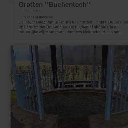
Grotten ''Buchenloch''
Gerolstein
Vandaag geopend
De ''Buchenlochhöhle'' (grot) bevindt zich in het natuurgebie
de Gerolsteiner Dolomieten. De Buchenlochhöhle zijn op
natuurlijke wijze ontstaan, door een klein scheurtje in het
gesteente wat in de loop der tijd is “uitgegroeid” tot de huidi
grot.
meer
informatie
over:
Duppacher
mineraalbron