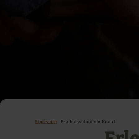
Startseite
Erlebnisschmiede Knauf
Erl