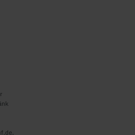
r
änk
f.de,