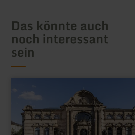
Das könnte auch
noch interessant
sein
mehr
erfahren
zu:
Leopold-
Hoesch-
Museum
Düren