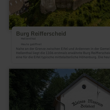
Burg Reifferscheid
Hellenthal
Heute geöffnet
Nahe an der Grenze zwischen Eifel und Ardennen in der Geme
Hellenthal liegt die 1106 erstmals erwähnte Burg Reifferschei
eine für die Eifel typische mittelalterliche Höhenburg. Die heu
Anlage aus Schlossruine, Vorburg und befestigter Burgsiedlu
spiegelt den Wandel dieses einstigen Herrschaftssitzes wider.
mehr
erfahren
zu:
Kleines
Museum
Bolsdorf