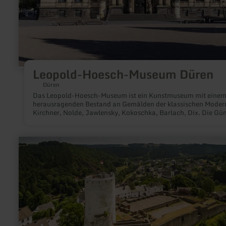
Leopold-Hoesch-Museum Düren
Düren
Das Leopold-Hoesch-Museum ist ein Kunstmuseum mit eine
herausragenden Bestand an Gemälden der klassischen Moder
Kirchner, Nolde, Jawlensky, Kokoschka, Barlach, Dix. Die Gü
Peill-Stiftung ermöglicht die Ausrichtung der Sammlung und 
Ausstellungen auf die aktuelle Kunst. Das repräsentative
historische Gebäude befindet sich in der Innenstadt und wurd
mehr
Gedenken an Leopold Hoesch (1820-1899), einem Dürener
erfahren
Industriellen, im Jahre 1905 eingeweiht.
zu:
Burg
Reifferscheid