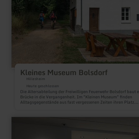
Kleines Museum Bolsdorf
Hillesheim
Heute geschlossen
Die Altersabteilung der Freiwilligen Feuerwehr Bolsdorf baut e
Brücke in die Vergangenheit. Im "Kleinen Museum" finden
Alltagsgegenstände aus fast vergessenen Zeiten ihren Platz.
Eintritt frei!
mehr
erfahren
zu:
Hubert
Salentin-