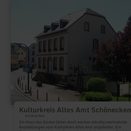
mehr
erfahren
zu:
Kulturkreis
Altes
Amt
Schönecken
Kulturkreis Altes Amt Schönecken
Schönecken
Im Haus des Gastes (Altes Amt) werden ständig wechselnde
Ausstellungen vom Kulturkreis Altes Amt angeboten. Ein