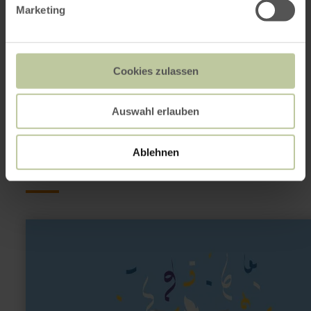
Marketing
in Karte anzeigen
Cookies zulassen
Das könnte auch
noch interessant
Auswahl erlauben
sein
Ablehnen
mehr
erfahren
zu:
Mini-
Husaren
Metternich
e.V.