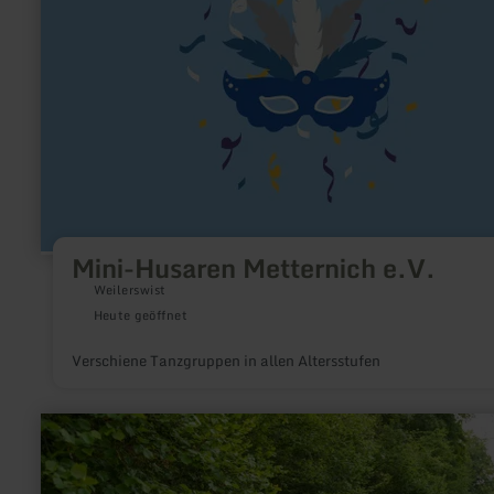
Mini-Husaren Metternich e.V.
Weilerswist
Heute geöffnet
Verschiene Tanzgruppen in allen Altersstufen
mehr
erfahren
zu:
Römische
Eifelwasserleitung