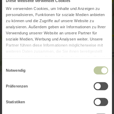
Diese Webseite verwendet Cookies
Wir verwenden Cookies, um Inhalte und Anzeigen zu
personalisieren, Funktionen für soziale Medien anbieten
zu können und die Zugriffe auf unsere Website zu
analysieren. Außerdem geben wir Informationen zu Ihrer
Verwendung unserer Website an unsere Partner für
soziale Medien, Werbung und Analysen weiter. Unsere
Partner führen diese Informationen möglicherweise mit
weiteren Daten zusammen, die Sie ihnen bereitgestellt
haben oder die sie im Rahmen Ihrer Nutzung der Dienste
gesammelt haben.
Einwilligungsauswahl
Notwendig
EVBK Geschäftsstelle/Tourist-Information Prümer
Land
Hahnplatz 1
Präferenzen
54595 Prüm
+49 6551 505
E-Mail
Statistiken
Webseite
Anreise planen