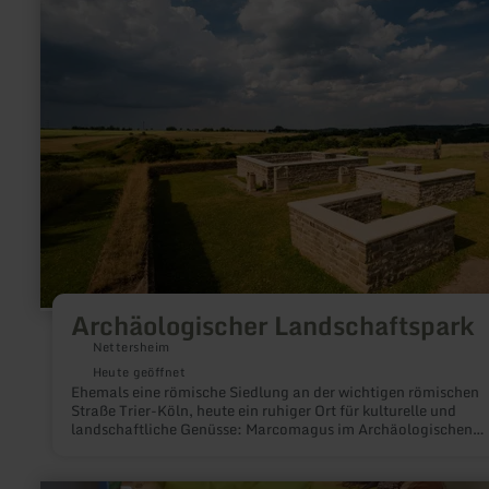
zu:
Archäologischer
Landschaftspark
Archäologischer Landschaftspark
Nettersheim
Heute geöffnet
Ehemals eine römische Siedlung an der wichtigen römischen
Straße Trier-Köln, heute ein ruhiger Ort für kulturelle und
landschaftliche Genüsse: Marcomagus im Archäologischen
Landschaftspark.
mehr