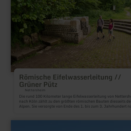
//
Grüner
Pütz
Römische Eifelwasserleitung //
Grüner Pütz
Nettersheim
Die rund 100 Kilometer lange Eifelwasserleitung von Netters
nach Köln zählt zu den größten römischen Bauten diesseits de
Alpen. Sie versorgte von Ende des 1. bis zum 3. Jahrhundert n
Christus Köln als Provinzhauptstadt Niedergermaniens mit
Frischwasser.
mehr
erfahren