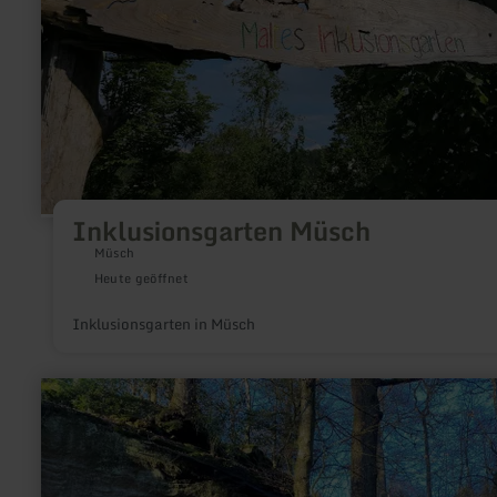
Inklusionsgarten Müsch
Müsch
Heute geöffnet
Inklusionsgarten in Müsch
mehr
erfahren
zu:
Madonna
im
Stein