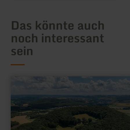
Das könnte auch
noch interessant
sein
mehr
erfahren
zu:
Bausenberg
Niederzissen