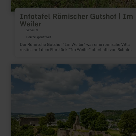
Infotafel Römischer Gutshof | Im
Weiler
Schuld
Heute geöffnet
Der Römische Gutshof "Im Weiler" war eine römische Villa
rustica auf dem Flurstück "Im Weiler" oberhalb von Schuld.
mehr
erfahren
zu:
Burgruine
Löwenburg