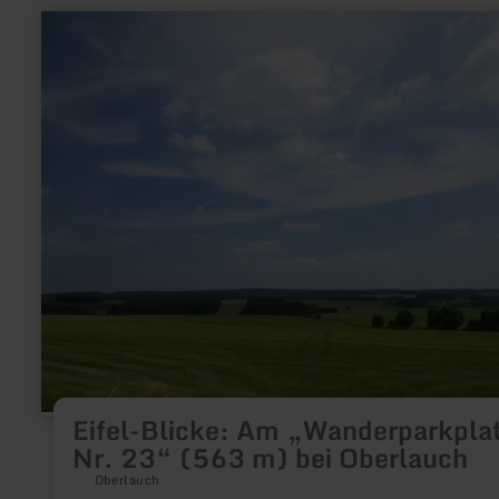
en
savoir
plus
sur
:
Eifel-
Blicke:
Am
„Wanderparkplatz
Nr.
23“
(563
m)
bei
Oberlauch
Eifel-Blicke: Am „Wanderparkpla
Nr. 23“ (563 m) bei Oberlauch
Oberlauch