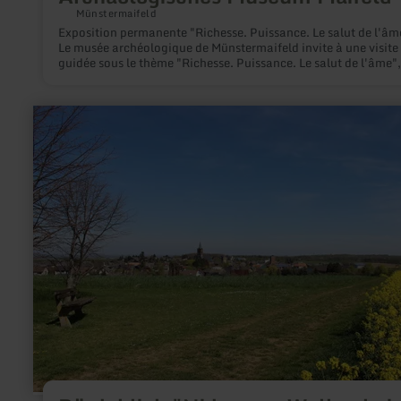
Münstermaifeld
Exposition permanente "Richesse. Puissance. Le salut de l'âm
Le musée archéologique de Münstermaifeld invite à une visite
guidée sous le thème "Richesse. Puissance. Le salut de l'âme"
invite à vous plonger plus profondément dans l'histoire du Mai
Vous irez effectivement en profondeur, car ce musée à la mise
scène captivante se trouve dans la cave voûtée de l'ancienne
en
prévôté.
savoir
plus
sur
:
Bördeblick
"Nideggen-
Wollersheim"