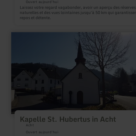
Ouvert aujourd'hui
Laissez votre regard vagabonder, avoir un aperçu des réserves
naturelles et des vues lointaines jusqu'à 50 km qui garantisse
repos et détente.
en
savoir
plus
sur
:
Kapelle
St.
Hubertus
in
Acht
Kapelle St. Hubertus in Acht
Acht
Ouvert aujourd'hui