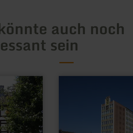
könnte auch noch
ressant sein
mehr
erfahren
zu:
Rathaus
und
Flammenengel