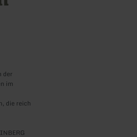
n der
en im
, die reich
WEINBERG