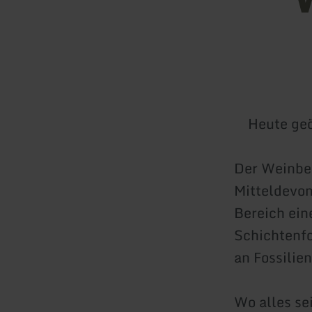
Heute geö
Der Weinber
Mitteldevon
Bereich ein
Schichtenfo
an Fossilien
Wo alles 