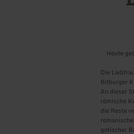
Heute geö
Die Liebfra
Bitburger K
An dieser St
römische Ku
die Reste v
romanische
gotischer B