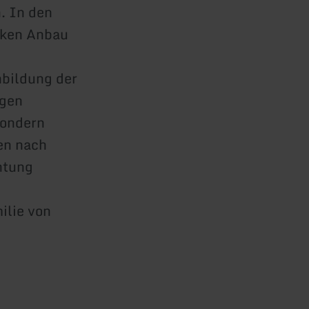
. In den
ocken Anbau
hbildung der
igen
sondern
ken nach
htung
ilie von