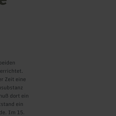
 beiden
errichtet.
r Zeit eine
ausubstanz
muß dort ein
stand ein
rde. Im 15.