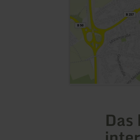
Das 
inte