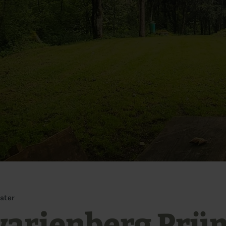
ater
varienberg Prüm