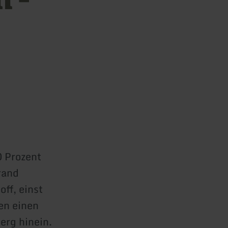
0 Prozent
rand
ff, einst
en einen
erg hinein.