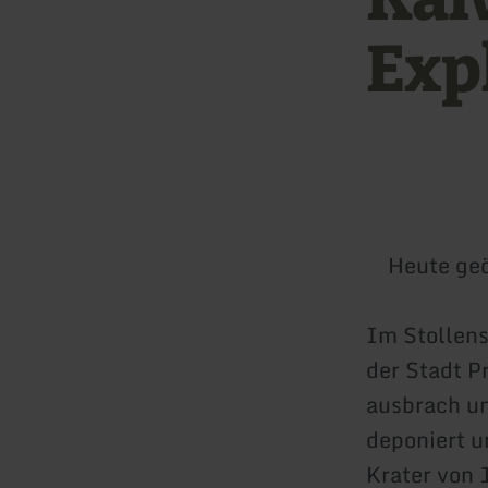
Exp
Heute geö
Im Stollens
der Stadt P
ausbrach un
deponiert u
Krater von 