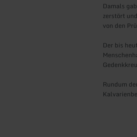
Damals gab 
zerstört un
von den Prü
Der bis heut
Menschenhan
Gedenkkreuz
Rundum den
Kalvarienbe