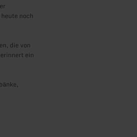
er
d heute noch
en, die von
rinnert ein
bänke,