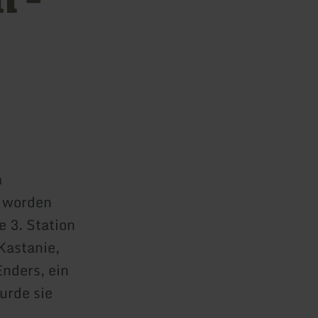
m
t worden
e 3. Station
Kastanie,
Enders, ein
urde sie