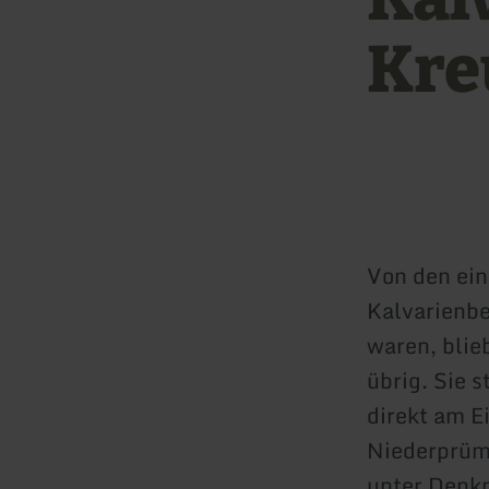
Kre
Von den ei
Kalvarienb
waren, blie
übrig. Sie s
direkt am E
Niederprüme
unter Denkm