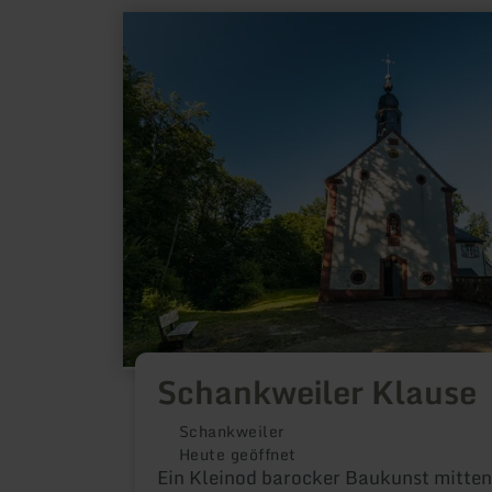
mehr
erfahren
zu:
Schankweiler
Klause
Schankweiler Klause
Schankweiler
Heute geöffnet
Ein Kleinod barocker Baukunst mitten 