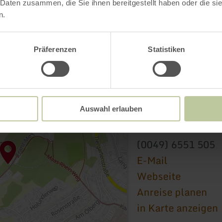
 Daten zusammen, die Sie ihnen bereitgestellt haben oder die s
n.
Präferenzen
Statistiken
Tourist-Informatio
Hahnplatz 1
Auswahl erlauben
54595 Prüm
(0049) 6551 505
E-Mail
Webseite
Anreise planen
in Karte anzeigen