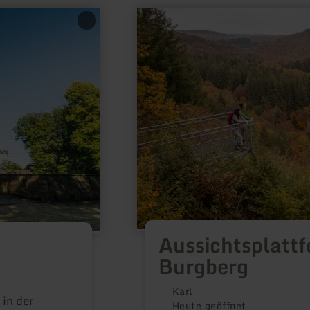
mehr
erfahren
zu:
Aussichtsplattform
am
Burgberg
Aussichtsplatt
Burgberg
Karl
in der
Heute geöffnet