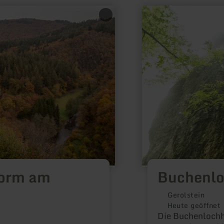
mehr
erfahren
zu:
Buchenlochhöhle
form am
Buchenlo
Gerolstein
Heute geöffnet
Die Buchenlochh