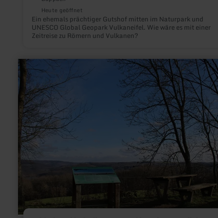
Heute geöffnet
Ein ehemals prächtiger Gutshof mitten im Naturpark und
UNESCO Global Geopark Vulkaneifel. Wie wäre es mit einer
Zeitreise zu Römern und Vulkanen?
mehr
erfahren
zu:
Eifel-
Blick
"Jugendherberge"
in
Simmerath-
Rurberg