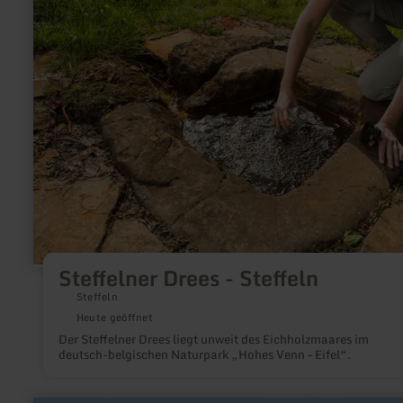
zu:
Steffelner
Drees
-
Steffeln
Steffelner Drees - Steffeln
Steffeln
Heute geöffnet
Der Steffelner Drees liegt unweit des Eichholzmaares im
deutsch-belgischen Naturpark „Hohes Venn – Eifel“.