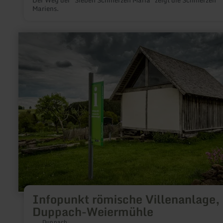
Mariens.
mehr
erfahren
zu:
Infopunkt
römische
Villenanlage,
Duppach-
Weiermühle
Infopunkt römische Villenanlage,
Duppach-Weiermühle
Duppach