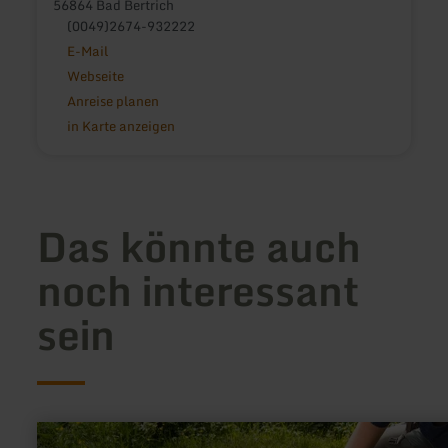
56864 Bad Bertrich
(0049)2674-932222
E-Mail
Webseite
Anreise planen
in Karte anzeigen
Das könnte auch
noch interessant
sein
mehr
erfahren