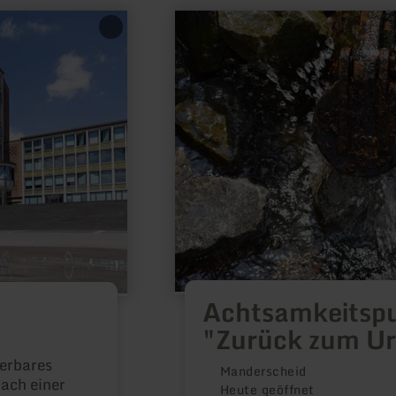
mehr
erfahren
zu:
Achtsamkeitspunkt
6
"Zurück
zum
Ursprung"
Achtsamkeitsp
"Zurück zum U
derbares
Manderscheid
nach einer
Heute geöffnet