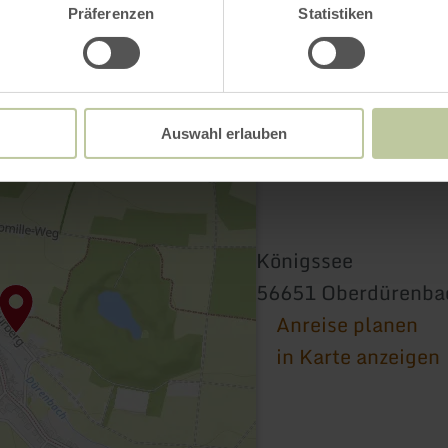
Präferenzen
Statistiken
Auswahl erlauben
Königssee
56651 Oberdürenba
Anreise planen
in Karte anzeigen