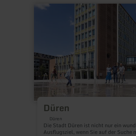
mehr
erfahren
zu:
Düren
Düren
Düren
Die Stadt Düren ist nicht nur ein wun
Ausflugsziel, wenn Sie auf der Suche 