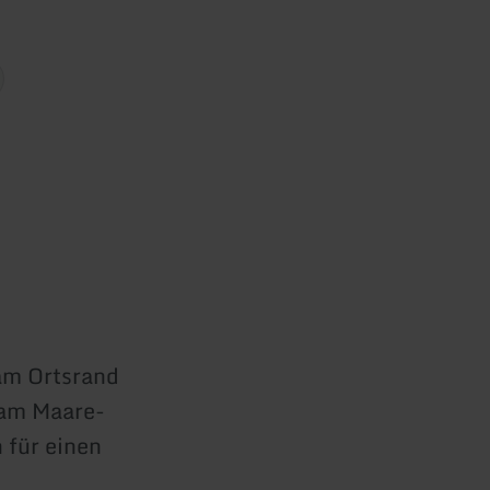
am Ortsrand
t am Maare-
 für einen