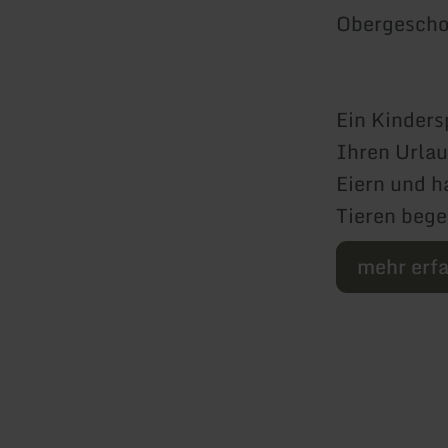
Obergescho
Ein Kinders
Ihren Urlaub
Eiern und 
Tieren begei
mehr erf