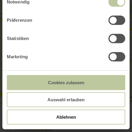
Notwendig
Präferenzen
Statistiken
Marketing
Cookies zulassen
Auswahl erlauben
Landesburg Zülpich
Mühlenberg 10
53909 Zülpich
Ablehnen
Anreise planen
in Karte anzeigen