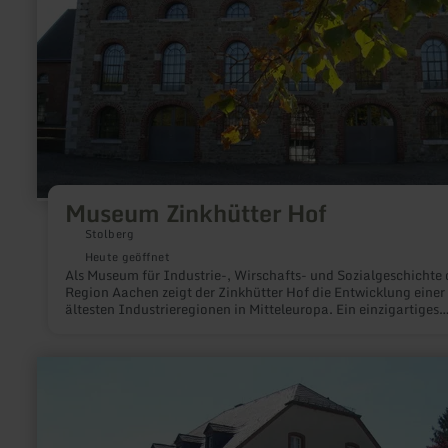
Museum Zinkhütter Hof
Stolberg
Heute geöffnet
Als Museum für Industrie-, Wirschafts- und Sozialgeschichte 
Region Aachen zeigt der Zinkhütter Hof die Entwicklung einer
ältesten Industrieregionen in Mitteleuropa. Ein einzigartiges
Zeugnis der heimischen Industriegeschichte ist der Zinkhütte
selbst.
mehr
erfahren
zu:
Kulturkreis
Altes
Amt