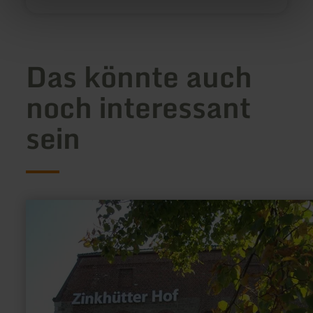
Das könnte auch
noch interessant
sein
mehr
erfahren
zu:
Museum
Zinkhütter
Hof