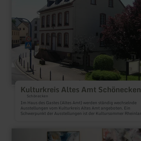
Schönecken
Kulturkreis Altes Amt Schönecken
Schönecken
Im Haus des Gastes (Altes Amt) werden ständig wechselnde
Ausstellungen vom Kulturkreis Altes Amt angeboten. Ein
Schwerpunkt der Ausstellungen ist der Kultursommer Rheinla
Pfalz von Mai bis Oktober.
mehr
erfahren
zu: