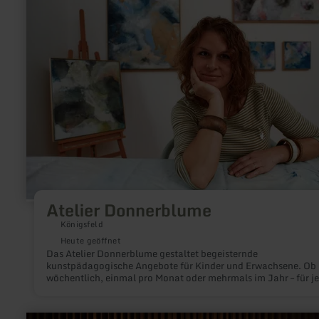
Atelier
Donnerblume
Atelier Donnerblume
Königsfeld
Heute geöffnet
Das Atelier Donnerblume gestaltet begeisternde
kunstpädagogische Angebote für Kinder und Erwachsene. Ob
wöchentlich, einmal pro Monat oder mehrmals im Jahr – für j
Rhythmus ist etwas dabei.
mehr