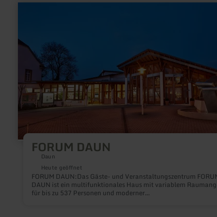
mehr
erfahren
zu:
FORUM
DAUN
FORUM DAUN
Daun
Heute geöffnet
FORUM DAUN:Das Gäste- und Veranstaltungszentrum FORU
DAUN ist ein multifunktionales Haus mit variablem Raumang
für bis zu 537 Personen und moderner
Tagungs-/Veranstaltungstechnik und bietet beste
Voraussetzungen für Veranstaltungen mit unterschiedlichen