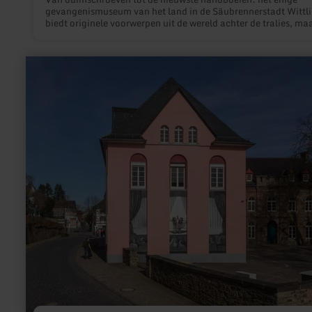
gevangenismuseum van het land in de Säubrennerstadt Wittl
biedt originele voorwerpen uit de wereld achter de tralies, ma
ook informatie over het gevangenissysteem en inzicht in het
dagelijks leven van gevangenen.
meer
informatie
over:
Kulturhaus
theater
1