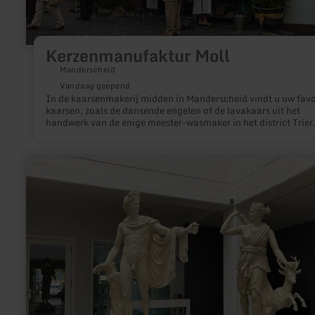
Kerzenmanufaktur Moll
Manderscheid
Vandaag geopend
In de kaarsenmakerij midden in Manderscheid vindt u uw favo
kaarsen, zoals de dansende engelen of de lavakaars uit het
handwerk van de enige meester-wasmaker in het district Trier
Tijdens een rondleiding door de fabriek komt u alles te weten 
dit ambacht.
meer
informatie
over:
Huis
Beda
-
cultureel
centrum