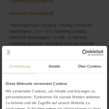
info@kuk-monschau.de
www.kuk-monschau.de
Openingstijden: dinsdag - vrijdag (inclusief
feestdagen) : 14u - 17u Zaterdag, zondag
(inclusief feestdagen) : 11.00 - 17.00 uur
maandag gesloten Jaarlijkse sluiting van half
december tot eind januari
Meer informatie
Zustimmung
Details
Über Cookies
Diese Webseite verwendet Cookies
Wir verwenden Cookies, um Inhalte und Anzeigen zu
Openingstijden
personalisieren, Funktionen für soziale Medien anbieten
zu können und die Zugriffe auf unsere Website zu
analysieren. Außerdem geben wir Informationen zu Ihrer