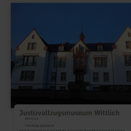
meer
informatie
over:
Justizvollzugsmuseum
Wittlich
Justizvollzugsmuseum Wittlich
Wittlich
Vandaag geopend
Van duimschroeven tot de nieuwste handboeien: het enige