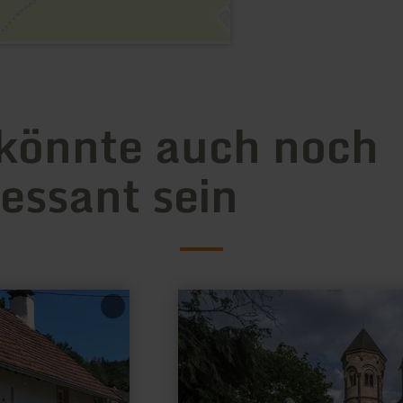
könnte auch noch
ressant sein
mehr
erfahren
zu:
Infohalle
Maria
Laach