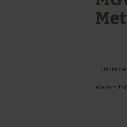
Met
Heute geö
Weitere In