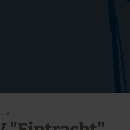
 e.V.
 "Eintracht"