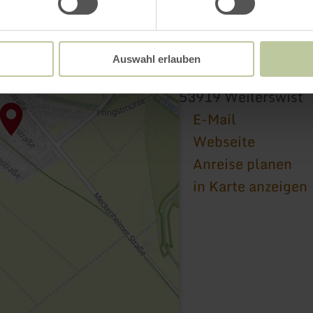
MGV "Eintracht" Met
Auswahl erlauben
Pfingstmühlenweg 
53919 Weilerswist
E-Mail
Webseite
Anreise planen
in Karte anzeigen