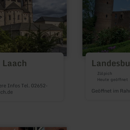
a Laach
Landesbu
Zülpich
Heute geöffnet
re Infos Tel. 02652-
Geöffnet im Rah
ch.de