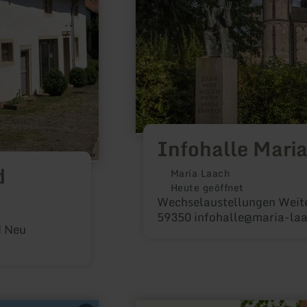
Infohalle Mari
d
Maria Laach
Heute geöffnet
Wechselaustellungen Weite
59350 infohalle@maria-laa
d Neu
mehr