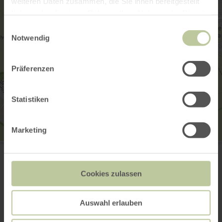
weiteren Daten zusammen, die Sie ihnen bereitgestellt
haben oder die sie im Rahmen Ihrer Nutzung der Dienste
gesammelt haben.
Einwilligungsauswahl
Notwendig
Präferenzen
Statistiken
Marketing
Kraremann Denkmal
Hauptstraße
52152 Simmerath
+49 2473 55205 0
Cookies zulassen
Webseite
Anreise planen
Auswahl erlauben
in Karte anzeigen