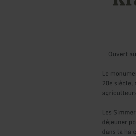
Ouvert au
Le monument
20e siècle,
agriculteur
Les Simmera
déjeuner po
dans la hai