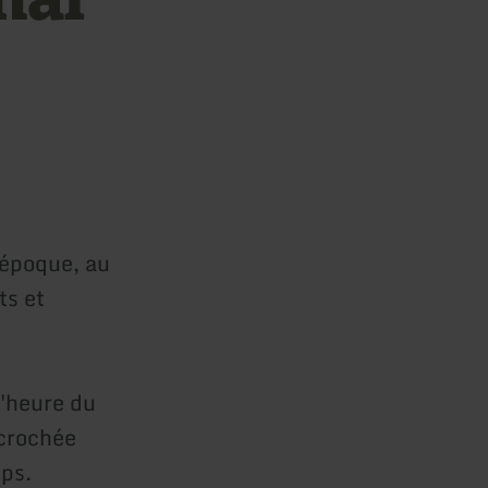
époque, au
ts et
'heure du
ccrochée
ps.