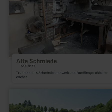
Alte Schmiede
Schleiden
Traditionelles Schmiedehandwerk und Familiengeschichte
erleben
mehr
erfahren
zu:
Vulkankrater
Papenkaule