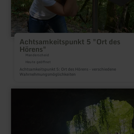
Achtsamkeitspunkt 5 "Ort des
Hörens"
Manderscheid
Heute geöffnet
Achtsamkeitspunkt 5: Ort des Hörens - verschiedene
Wahrnehmungsmöglichkeiten
mehr
erfahren
zu:
Birresborner
Eishöhlen