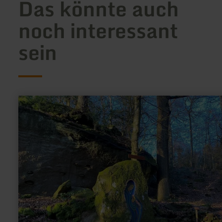
Das könnte auch
noch interessant
sein
mehr
erfahren
zu:
Madonna
im
Stein