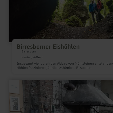
Birresborner Eishöhlen
Birresborn
Heute geöffnet
Insgesamt vier durch den Abbau von Mühlsteinen entstanden
Höhlen faszinieren jährlich zahlreiche Besucher.
mehr
erfahren
zu:
Alte
Schmiede