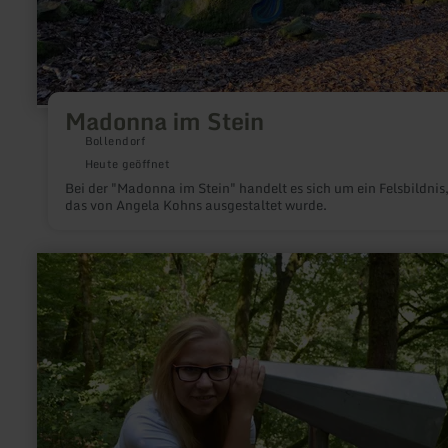
Madonna im Stein
Bollendorf
Heute geöffnet
Bei der "Madonna im Stein" handelt es sich um ein Felsbildnis
das von Angela Kohns ausgestaltet wurde.
mehr
erfahren
zu:
Achtsamkeitspunkt
5
"Ort
des
Hörens"