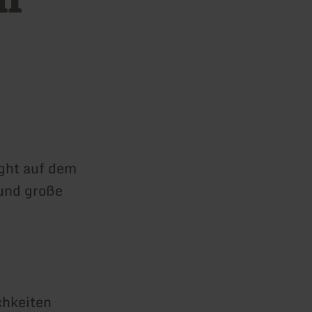
ight auf dem
 und große
chkeiten