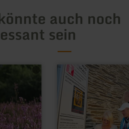
könnte auch noch
ressant sein
mehr
erfahren
zu:
Infopunkt
Simonskall