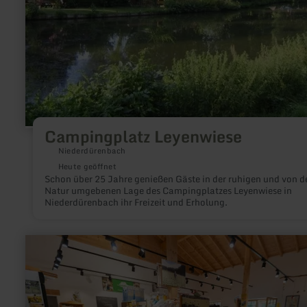
Campingplatz Leyenwiese
Niederdürenbach
Heute geöffnet
Schon über 25 Jahre genießen Gäste in der ruhigen und von d
Natur umgebenen Lage des Campingplatzes Leyenwiese in
Niederdürenbach ihr Freizeit und Erholung.
mehr
erfahren
zu:
Hofladen
Ulmenhof
Sarmersbach