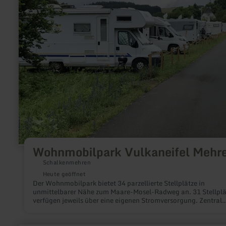
Mehren
Wohnmobilpark Vulkaneifel Mehr
Schalkenmehren
Heute geöffnet
Der Wohnmobilpark bietet 34 parzellierte Stellplätze in
unmittelbarer Nähe zum Maare-Mosel-Radweg an. 31 Stellplä
verfügen jeweils über eine eigenen Stromversorgung. Zentral
ist eine Wasserver- und eine Abwasserentsorgung installiert.