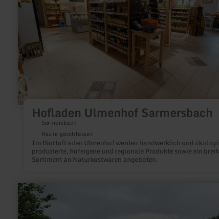
Hofladen Ulmenhof Sarmersbach
Sarmersbach
Heute geschlossen
Im BioHofLaden Ulmenhof werden handwerklich und ökologi
produzierte, hofeigene und regionale Produkte sowie ein breit
Sortiment an Naturkostwaren angeboten.
mehr
erfahren
zu:
Wohnmobilpark
Vulkaneifel