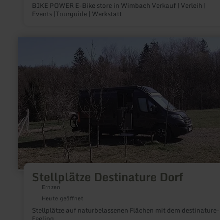
BIKE POWER E-Bike store in Wimbach Verkauf | Verleih |
Events |Tourguide | Werkstatt
mehr
erfahren
zu:
Stellplätze
Destinature
Dorf
Stellplätze Destinature Dorf
Ernzen
Heute geöffnet
Stellplätze auf naturbelassenen Flächen mit dem destinature-
Feeling