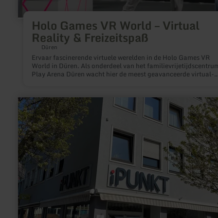
Holo Games VR World – Virtual
Reality & Freizeitspaß
Düren
Ervaar fascinerende virtuele werelden in de Holo Games VR
World in Düren. Als onderdeel van het familievrijetijdscentru
Play Arena Düren wacht hier de meest geavanceerde virtual-
reality-technologie op je, samen met veel plezier voor vriende
gezinnen, groepen en bedrijven.
meer
informatie
over:
iPUNKT
-
Düren