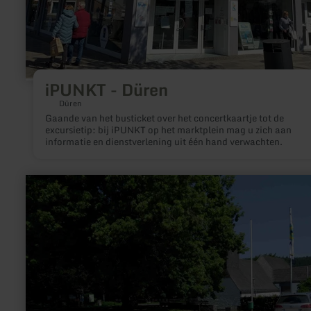
iPUNKT - Düren
Düren
Gaande van het busticket over het concertkaartje tot de
excursietip: bij iPUNKT op het marktplein mag u zich aan
informatie en dienstverlening uit één hand verwachten.
meer
informatie
over:
Wanderparkplatz
Kirche
Dedenborn