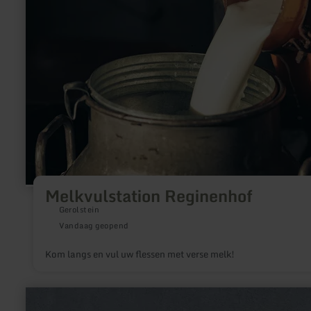
Melkvulstation Reginenhof
Gerolstein
Vandaag geopend
Kom langs en vul uw flessen met verse melk!
meer
informatie