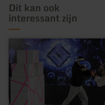
Dit kan ook
interessant zijn
meer
informatie
over:
Holo
Games
VR
World
–
Virtual
Reality
&amp;
Freizeitspaß