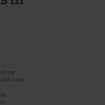
halb der
1348 in der
von
in-