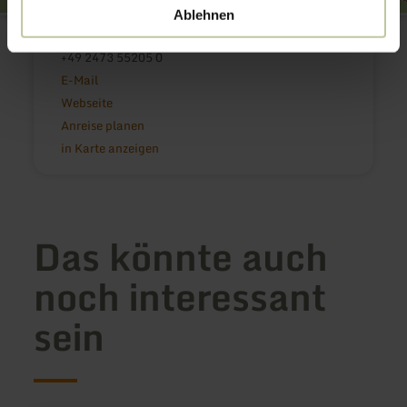
Ablehnen
Rureifel Tourismus GmbH
52372 Kreuzau
+49 2473 55205 0
E-Mail
Webseite
Anreise planen
in Karte anzeigen
Das könnte auch
noch interessant
sein