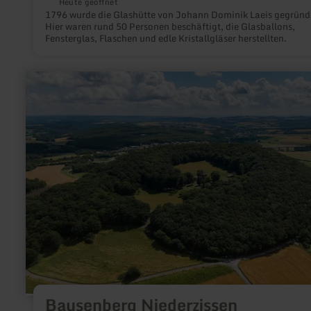
Heute geöffnet
1796 wurde die Glashütte von Johann Dominik Laeis gegründ
Hier waren rund 50 Personen beschäftigt, die Glasballons,
Fensterglas, Flaschen und edle Kristallgläser herstellten.
mehr
erfahren
zu:
Bausenberg
Niederzissen
Bausenberg Niederzissen