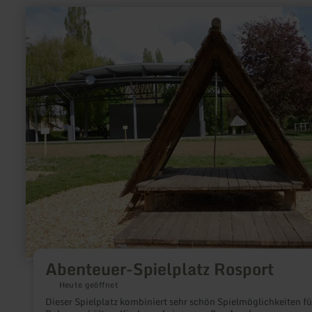
mehr
erfahren
zu:
Abenteuer-
Spielplatz
Rosport
Abenteuer-Spielplatz Rosport
Heute geöffnet
Dieser Spielplatz kombiniert sehr schön Spielmöglichkeiten fü