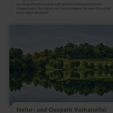
Die Rulandhütte ist eine sehr schöne Hütte entlang des
Lieserpfades. Sie eignet sich hervorragend für eine Pause mit
einer tollen Aussicht.
mehr
erfahren
zu:
Natur-
und
Geopark
Vulkaneifel
Natur- und Geopark Vulkaneifel