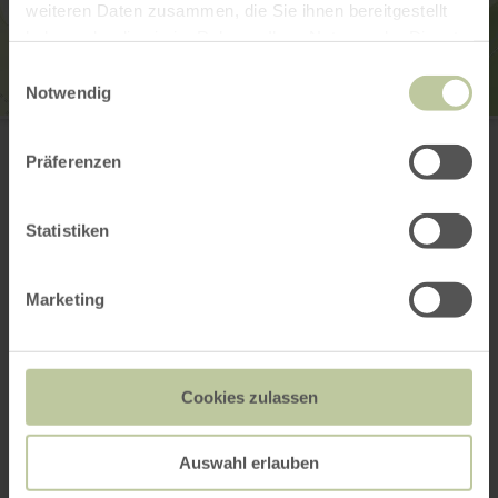
weiteren Daten zusammen, die Sie ihnen bereitgestellt
haben oder die sie im Rahmen Ihrer Nutzung der Dienste
gesammelt haben.
Einwilligungsauswahl
Notwendig
Kalkofen
L68
Präferenzen
54579 Üxheim
Webseite
Anreise planen
Statistiken
in Karte anzeigen
Marketing
Das könnte auch
Cookies zulassen
noch interessant
sein
Auswahl erlauben