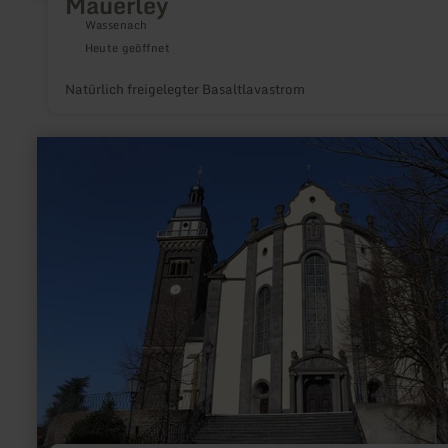
Mauerley
Wassenach
Heute geöffnet
Natürlich freigelegter Basaltlavastrom
mehr
erfahren
zu:
St.
Dionysius