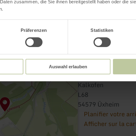
 Daten zusammen, die Sie ihnen bereitgestellt haben oder die s
n.
Präferenzen
Statistiken
Auswahl erlauben
Kalkofen
L68
54579 Üxheim
Planifier votre arr
Afficher sur la car