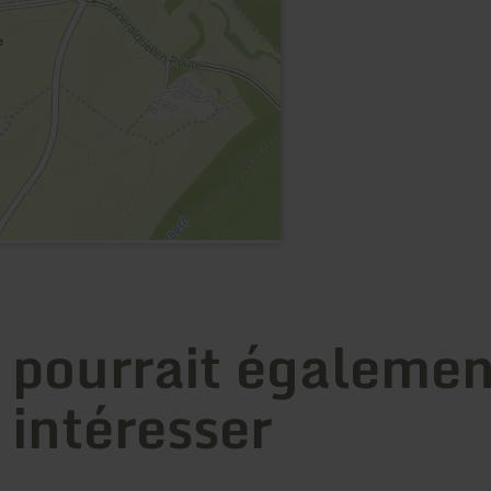
 pourrait égalemen
 intéresser