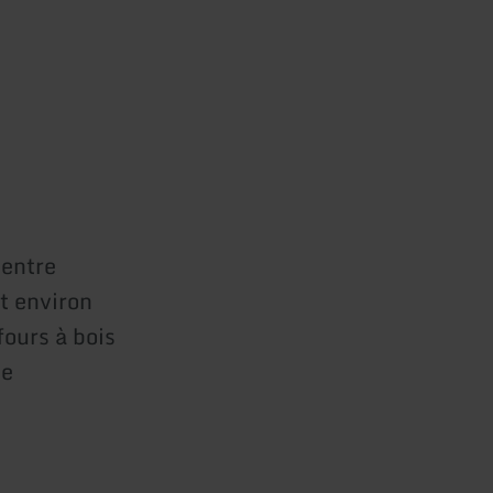
 entre
t environ
fours à bois
de