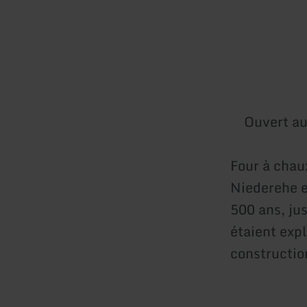
Ouvert au
Four à chaux
Niederehe e
500 ans, ju
étaient exp
constructio