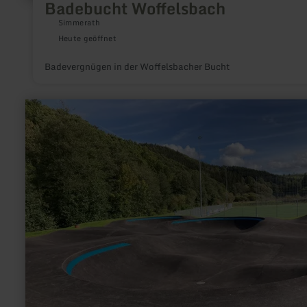
Badebucht Woffelsbach
Simmerath
Heute geöffnet
Badevergnügen in der Woffelsbacher Bucht
mehr
erfahren
zu:
Pumptrack
Hellenthal-
Sieberath