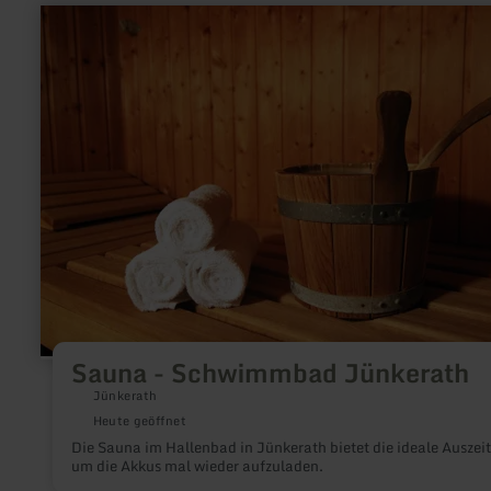
mehr
erfahren
zu:
Sauna
-
Schwimmbad
Jünkerath
Sauna - Schwimmbad Jünkerath
Jünkerath
Heute geöffnet
Die Sauna im Hallenbad in Jünkerath bietet die ideale Auszeit
um die Akkus mal wieder aufzuladen.