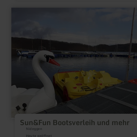
mehr
erfahren
zu:
Sun&amp;Fun
Bootsverleih
und
mehr
Sun&Fun Bootsverleih und mehr
Nideggen
Heute geöffnet