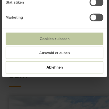
Statistiken
E-Mail
Webseite
Anreise planen
Marketing
in Karte anzeigen
Cookies zulassen
Das könnte auch
Auswahl erlauben
noch interessant
Ablehnen
sein
mehr
erfahren
zu:
Burgspielplatz