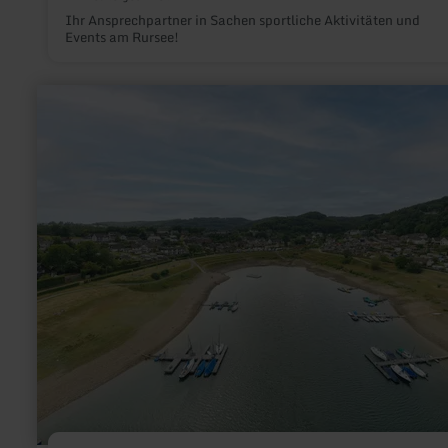
Ihr Ansprechpartner in Sachen sportliche Aktivitäten und
Events am Rursee!
mehr
erfahren
zu:
Badebucht
Woffelsbach