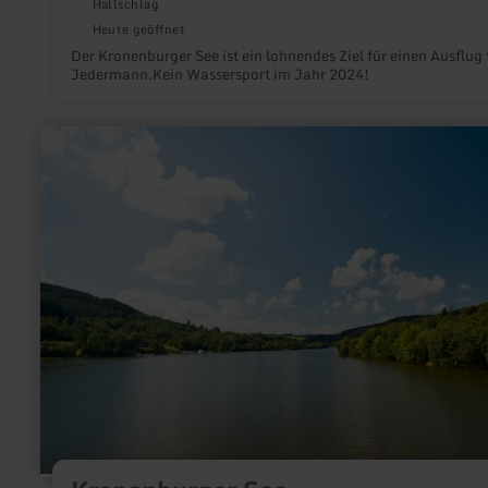
Hallschlag
Heute geöffnet
Der Kronenburger See ist ein lohnendes Ziel für einen Ausflug 
Jedermann.Kein Wassersport im Jahr 2024!
mehr
erfahren
zu:
Kronenburger
See