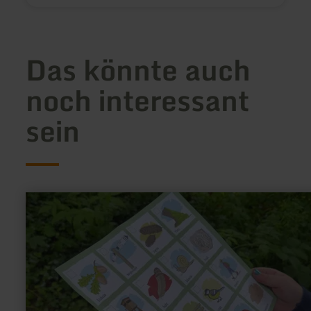
Das könnte auch
noch interessant
sein
mehr
erfahren
zu:
Wander-
Bingo
Islek