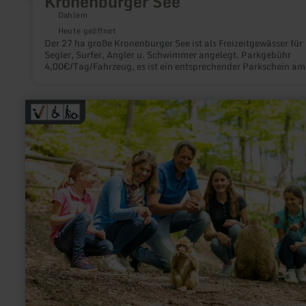
Kronenburger See
Dahlem
Heute geöffnet
Der 27 ha große Kronenburger See ist als Freizeitgewässer für
Segler, Surfer, Angler u. Schwimmer angelegt. Parkgebühr
4,00€/Tag/Fahrzeug, es ist ein entsprechender Parkschein am
Parkscheinautomaten zu ziehen.
mehr
erfahren
zu:
Wild-
und
Erlebnispark
Daun