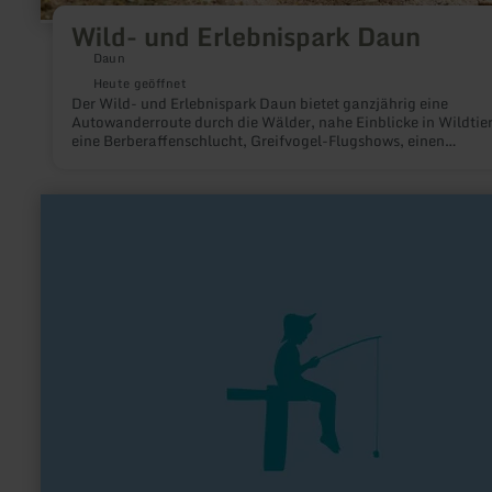
Wild- und Erlebnispark Daun
Daun
Heute geöffnet
Der Wild- und Erlebnispark Daun bietet ganzjährig eine
Autowanderroute durch die Wälder, nahe Einblicke in Wildtier
eine Berberaffenschlucht, Greifvogel-Flugshows, einen
Abenteuerspielplatz und eine Sommerrodelbahn.
mehr
erfahren
zu:
Angeln
an
der
Kyll