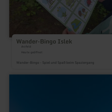
Wander-Bingo Islek
Arzfeld
Heute geöffnet
Wander-Bingo - Spiel und Spaß beim Spaziergang
mehr
erfahren
zu:
Tretbootfahren
-
Kronenburger
See