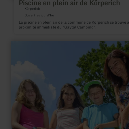
Piscine en plein air de Körperich
Körperich
Ouvert aujourd'hui
La piscine en plein air de la commune de Körperich se trouve 
proximité immédiate du "Gaytal Camping".
en
savoir
plus
sur
:
Minigolf,
Kerpen