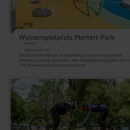
Wasserspielplatz Mertert Park
Mertert
Heute geöffnet
Die Gemeinde Mertert-Wasserbillig ist um eine besondere
Attraktion reicher geworden, dem Highlight eines jeden Som
– ein Wasserspielplatz par excellence!
mehr
erfahren
zu:
Pumptrack
Mechernich