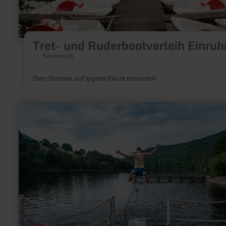
Tret- und Ruderbootverleih Einruh
Simmerath
Den Obersee auf eigene Faust erkunden
mehr
erfahren
zu:
Naturerlebnisbad
Einruhr