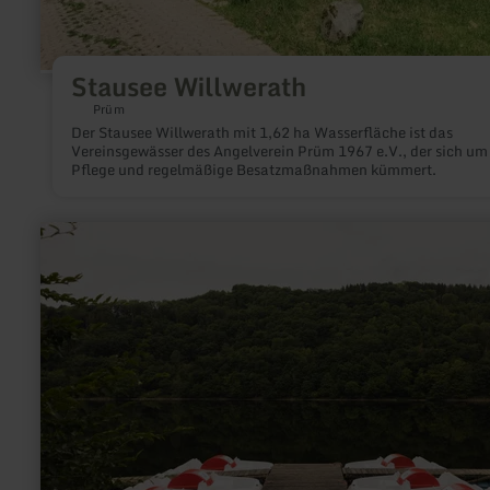
Stausee Willwerath
Prüm
Der Stausee Willwerath mit 1,62 ha Wasserfläche ist das
Vereinsgewässer des Angelverein Prüm 1967 e.V., der sich um
Pflege und regelmäßige Besatzmaßnahmen kümmert.
mehr
erfahren
zu:
Tret-
und
Ruderbootverleih
Einruhr