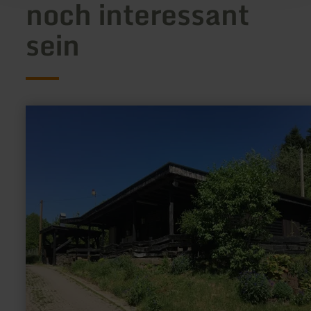
noch interessant
sein
mehr
erfahren
zu:
Stausee
Willwerath