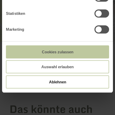
Statistiken
Marketing
Minigolfplatz Wittlich
Am Vitelliusbad
Cookies zulassen
54516 Wittlich
+49 15157962864
E-Mail
Auswahl erlauben
Anreise planen
in Karte anzeigen
Ablehnen
Das könnte auch