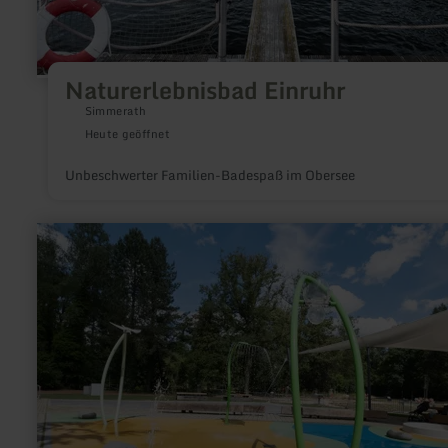
Naturerlebnisbad Einruhr
Simmerath
Heute geöffnet
Unbeschwerter Familien-Badespaß im Obersee
mehr
erfahren
zu:
Wasserspielplatz
Mertert
Park