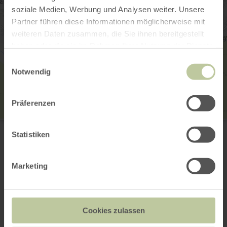
soziale Medien, Werbung und Analysen weiter. Unsere
Partner führen diese Informationen möglicherweise mit
weiteren Daten zusammen, die Sie ihnen bereitgestellt
haben oder die sie im Rahmen Ihrer Nutzung der Dienste
gesammelt haben.
Einwilligungsauswahl
Notwendig
Präferenzen
Grabhügel von Ochtendung
Am Römerhügel
Statistiken
56299 Ochtendung
Anreise planen
in Karte anzeigen
Marketing
Cookies zulassen
Das könnte auch