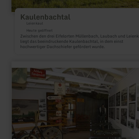
Kaulenbachtal
Leienkaul
Heute geöffnet
Zwischen den drei Eifelorten Müllenbach, Laubach und Leienk
liegt das beeindruckende Kaulenbachtal, in dem einst
hochwertiger Dachschiefer gefördert wurde.
mehr
erfahren
zu:
Museum
Hürtgenwald
1944