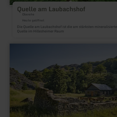
Quelle am Laubachshof
Oberehe
Heute geöffnet
Die Quelle am Laubachshof ist die am stärksten mineralisierte
Quelle im Hillesheimer Raum
mehr
erfahren
zu:
Kaulenbachtal