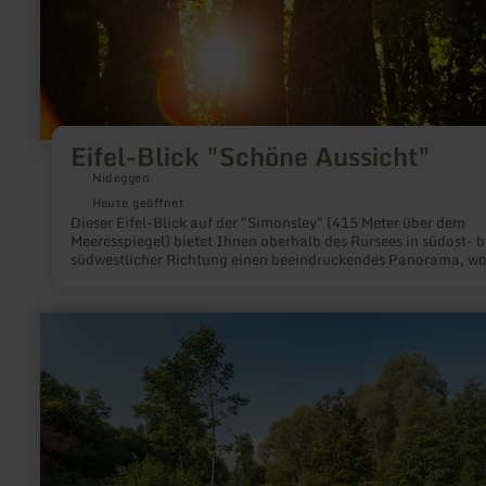
Eifel-Blick "Schöne Aussicht"
Nideggen
Heute geöffnet
Dieser Eifel-Blick auf der "Simonsley" (415 Meter über dem
Meeresspiegel) bietet Ihnen oberhalb des Rursees in südost- b
südwestlicher Richtung einen beeindruckendes Panorama, wo
der "Kermeter", ein Kernbereich des Nationalpark Eifel, die Bl
auf sich zieht.
mehr
erfahren
zu:
Kylltal