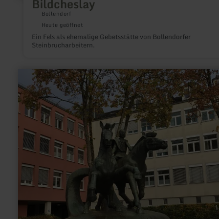
Bildcheslay
Bollendorf
Heute geöffnet
Ein Fels als ehemalige Gebetsstätte von Bollendorfer
Steinbrucharbeitern.
mehr
erfahren
zu:
Treverer-
Pferde