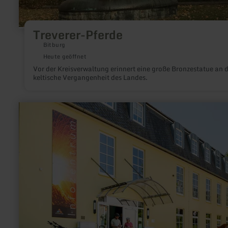
Treverer-Pferde
Bitburg
Heute geöffnet
Vor der Kreisverwaltung erinnert eine große Bronzestatue an d
keltische Vergangenheit des Landes.
mehr
erfahren
zu:
Vulkanpark
Infozentrum
Rauschermühle