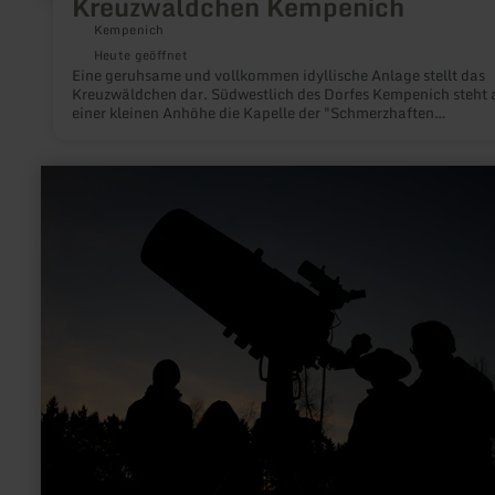
Kreuzwäldchen Kempenich
Kempenich
Heute geöffnet
Eine geruhsame und vollkommen idyllische Anlage stellt das
Kreuzwäldchen dar. Südwestlich des Dorfes Kempenich steht 
einer kleinen Anhöhe die Kapelle der "Schmerzhaften
Muttergottes", die 1879 von dem damaligen Pastor Ferdinand
Freyhold errichtet wurde.
mehr
erfahren
zu:
Astronomie-
Werkstatt
"Sterne
ohne
Grenzen"