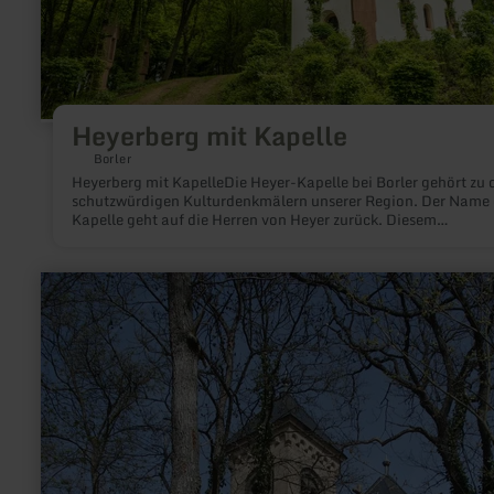
Heyerberg mit Kapelle
Borler
Heyerberg mit KapelleDie Heyer-Kapelle bei Borler gehört zu 
schutzwürdigen Kulturdenkmälern unserer Region. Der Name 
Kapelle geht auf die Herren von Heyer zurück. Diesem
Adelsgeschlecht gehörten Haus und Hof Heyer mit etwa 30 ha
Land.
mehr
erfahren
zu:
Kreuzwäldchen
Kempenich