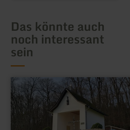
Das könnte auch
noch interessant
sein
mehr
erfahren
zu:
Nikolauskapelle
Neuerburg