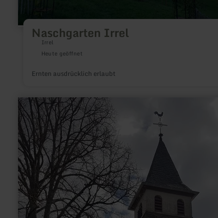
Naschgarten Irrel
Irrel
Heute geöffnet
Ernten ausdrücklich erlaubt
mehr
erfahren
zu:
St.
Quirin
Kapelle
Gipperath