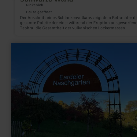
Nickenich
Heute geöffnet
Der Anschnitt eines Schlackenvulkans zeigt dem Betrachter di
gesamte Palette der einst während der Eruption ausgeworfen
Tephra, die Gesamtheit der vulkanischen Lockermassen.
mehr
erfahren
zu:
Naschgarten
Irrel