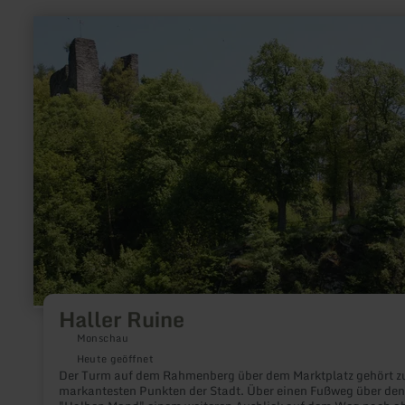
mehr
erfahren
zu:
Haller
Ruine
Haller Ruine
Monschau
Heute geöffnet
Der Turm auf dem Rahmenberg über dem Marktplatz gehört z
markantesten Punkten der Stadt. Über einen Fußweg über den