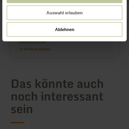
Eifelguck Aussichtsturm
Im Forst
Auswahl erlauben
56767 Sassen
(0049)269287218
E-Mail
Ablehnen
Webseite
Anreise planen
in Karte anzeigen
Das könnte auch
noch interessant
sein