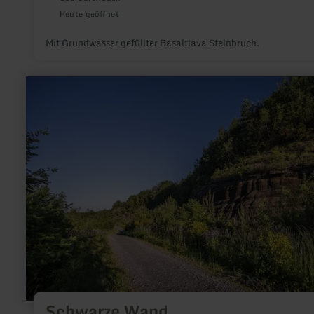
Heute geöffnet
Mit Grundwasser gefüllter Basaltlava Steinbruch.
mehr
erfahren
zu:
Schwarze
Wand
Schwarze Wand