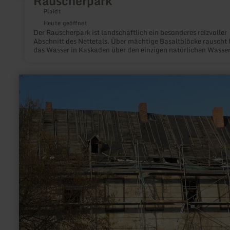
Rauscherpark
Plaidt
Heute geöffnet
Der Rauscherpark ist landschaftlich ein besonderes reizvoller
Abschnitt des Nettetals. Über mächtige Basaltblöcke rauscht 
das Wasser in Kaskaden über den einzigen natürlichen Wasser
der Nette.
mehr
erfahren
zu:
Alte
Propstei
Kruft