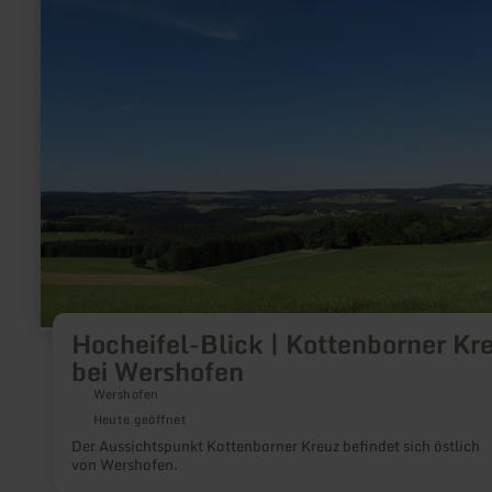
Blick
|
Kottenborner
Kreuz
bei
Wershofen
Hocheifel-Blick | Kottenborner Kr
bei Wershofen
Wershofen
Heute geöffnet
Der Aussichtspunkt Kottenborner Kreuz befindet sich östlich
von Wershofen.