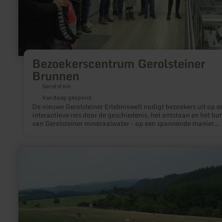
Bezoekerscentrum Gerolsteiner
Brunnen
Gerolstein
Vandaag geopend
De nieuwe Gerolsteiner Erlebniswelt nodigt bezoekers uit op e
interactieve reis door de geschiedenis, het ontstaan en het bo
van Gerolsteiner mineraalwater - op een spannende manier
uitgelegd voor kinderen en volwassenen. In ongeveer 90 min
laten interactieve stations en de personages G-Rex, Mina en 
bezoekers zien waarom het water zo rijk is aan mineralen en h
meer
bekende Gerolsteiner mineraalwater wordt gemaakt van
informatie
regenwater.
over:
Panoramisch
uitzicht
|
Wildgehege
Winnerath