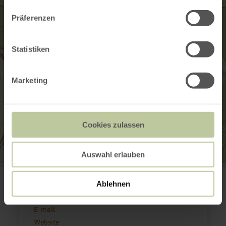
Präferenzen
Statistiken
Marketing
Cookies zulassen
Auswahl erlauben
Eifelguck Aussichtsturm
Im Forst
Ablehnen
56767 Sassen
(0049)269287218
E-mail
Website