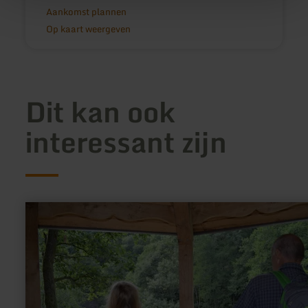
Aankomst plannen
Op kaart weergeven
Dit kan ook
interessant zijn
meer
informatie
over:
Achtsamkeitspunkt
3
"Regeneration/
Rast"