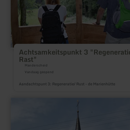
Achtsamkeitspunkt 3 "Regenerati
Rast"
Manderscheid
Vandaag geopend
Aandachtspunt 3: Regeneratie/ Rust - de Marienhütte
meer
informatie
over:
Fontein
van
Eisenschmitt