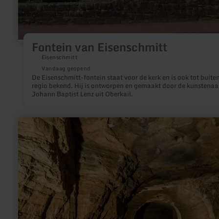
Fontein van Eisenschmitt
Eisenschmitt
Vandaag geopend
De Eisenschmitt-fontein staat voor de kerk en is ook tot buite
regio bekend. Hij is ontworpen en gemaakt door de kunstenaa
Johann Baptist Lenz uit Oberkail.
meer
informatie
over:
Ijskelder