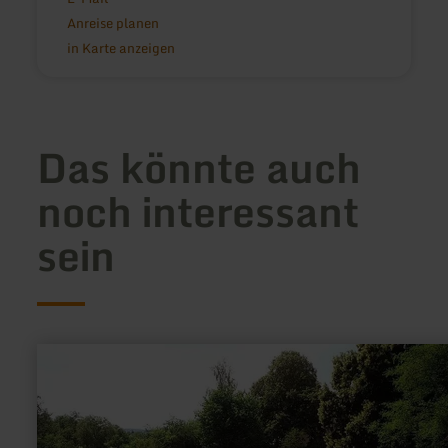
Anreise planen
in Karte anzeigen
Das könnte auch
noch interessant
sein
mehr
erfahren
zu:
Museum
"Villa
Sarabodis"