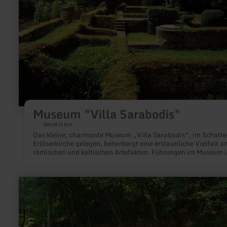
Museum "Villa Sarabodis"
Gerolstein
Das kleine, charmante Museum „Villa Sarabodis“, im Schatte
Erlöserkirche gelegen, beherbergt eine erstaunliche Vielfalt a
römischen und keltischen Artefakten. Führungen im Museum 
der angrenzenden Villa Sarabodis sind jederzeit auf Anfrage
möglich
mehr
erfahren
zu:
Achtsamkeitspunkt
7
"Zu