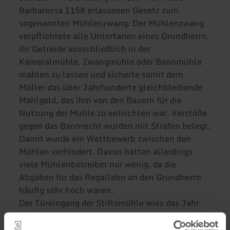
Barbarossa 1158 erlassenen Gesetz zum
sogenannten Mühlenzwang. Der Mühlenzwang
verpflichtete alle Untertanen eines Grundherrn,
ihr Getreide ausschließlich in der
Kameralmühle, Zwangmühle oder Bannmühle
mahlen zu lassen und sicherte somit dem
Müller das über Jahrhunderte gleichbleibende
Mahlgeld, das ihm von den Bauern für die
Nutzung der Mühle zu entrichten war. Verstöße
gegen das Bannrecht wurden mit Strafen belegt.
Damit wurde ein Wettbewerb zwischen den
Mühlen verhindert. Davon hatten allerdings
viele Mühlenbetreiber nur wenig, da die
Abgaben für das Regallehn an den Grundherrn
häufig sehr hoch waren.
Der Türeingang der Stiftsmühle wies das Jahr
1723 als Erbauungsjahr auf, jedoch weist uns
das Weistum von 1531 darauf hin, dass bereits