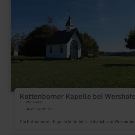
Kapelle
bei
Wershofen
Kottenborner Kapelle bei Wershof
Wershofen
Heute geöffnet
Die Kottenborner Kapelle befindet sich östlich von Wershofen