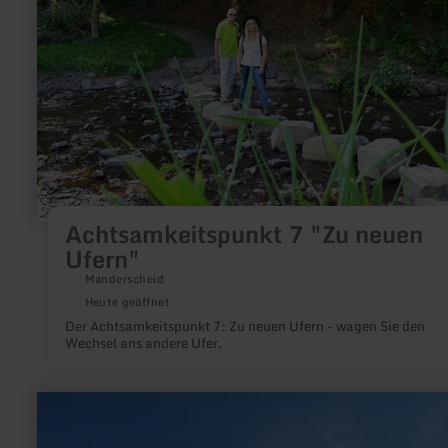
neuen
Ufern"
Achtsamkeitspunkt 7 "Zu neuen
Ufern"
Manderscheid
Heute geöffnet
Der Achtsamkeitspunkt 7: Zu neuen Ufern - wagen Sie den
Wechsel ans andere Ufer.
mehr
erfahren
zu:
Kottenborner