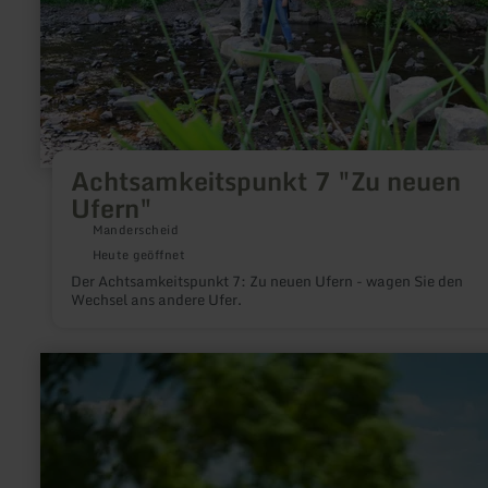
Achtsamkeitspunkt 7 "Zu neuen
Ufern"
Manderscheid
Heute geöffnet
Der Achtsamkeitspunkt 7: Zu neuen Ufern - wagen Sie den
Wechsel ans andere Ufer.
mehr
erfahren
zu:
Kapelle
am
Weinfelder
Maar