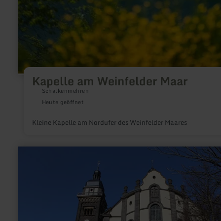
Kapelle am Weinfelder Maar
Schalkenmehren
Heute geöffnet
Kleine Kapelle am Nordufer des Weinfelder Maares
mehr
erfahren
zu:
St.
Dionysius