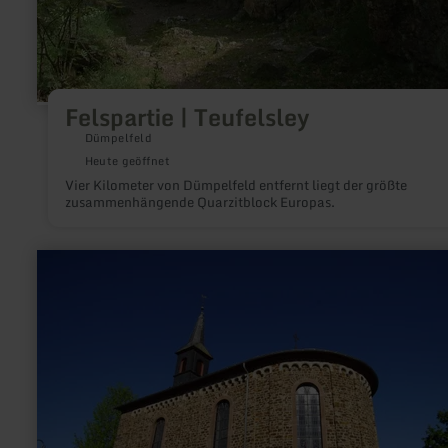
Felspartie | Teufelsley
Dümpelfeld
Heute geöffnet
Vier Kilometer von Dümpelfeld entfernt liegt der größte
zusammenhängende Quarzitblock Europas.
mehr
erfahren
zu:
Schutzengelkapelle
in
Herresbach