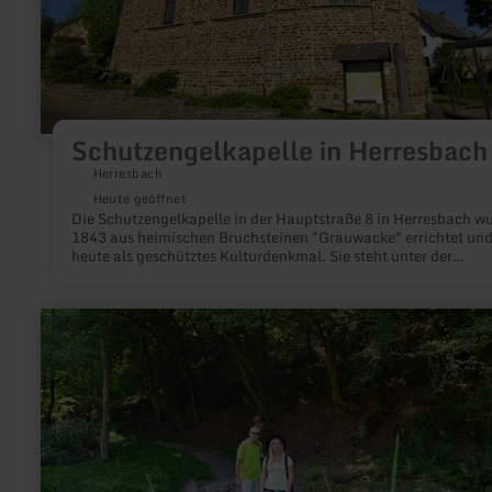
Schutzengelkapelle in Herresbach
Herresbach
Heute geöffnet
Die Schutzengelkapelle in der Hauptstraße 8 in Herresbach w
1843 aus heimischen Bruchsteinen "Grauwacke" errichtet und 
heute als geschütztes Kulturdenkmal. Sie steht unter der
Schutzherrschaft der heiligen Schutzengel und des Apostels
Matthias. Die Vorgängerkapelle, die bereits 1656 erwähnt wur
musste 1838 wegen Baufälligkeit abgerissen werden und zun
mehr
sollte eine sehr viel kleinere Kapelle erbaut werden. Die
erfahren
Herresbacher Bürger konnten sich jedoch mit ihrer Willenskra
zu:
Hartnäckigkeit durchsetzen und es erfolgte schließlich der Ba
Achtsamkeitspunkt
schönen großen neuen Kapelle.Patrone: Heiliger Matthias: 24
7
FebruarHeilige Schutzengel: 1. Sonntag im September
"Zu
neuen
Ufern"