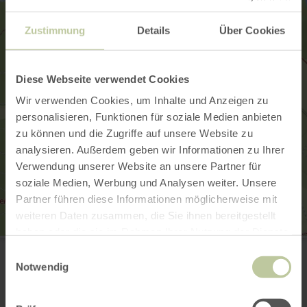
Zustimmung
Details
Über Cookies
Diese Webseite verwendet Cookies
Wir verwenden Cookies, um Inhalte und Anzeigen zu
personalisieren, Funktionen für soziale Medien anbieten
zu können und die Zugriffe auf unsere Website zu
analysieren. Außerdem geben wir Informationen zu Ihrer
Verwendung unserer Website an unsere Partner für
soziale Medien, Werbung und Analysen weiter. Unsere
Partner führen diese Informationen möglicherweise mit
weiteren Daten zusammen, die Sie ihnen bereitgestellt
haben oder die sie im Rahmen Ihrer Nutzung der Dienste
GesundLand Vulkaneifel GmbH
gesammelt haben.
Einwilligungsauswahl
Leopoldstr. 9a
54550 Daun
Notwendig
(0049) 6592 951370
E-Mail