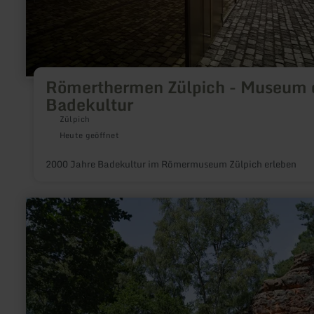
Römerthermen Zülpich - Museum 
Badekultur
Zülpich
Heute geöffnet
2000 Jahre Badekultur im Römermuseum Zülpich erleben
mehr
erfahren
zu:
Katzensteine