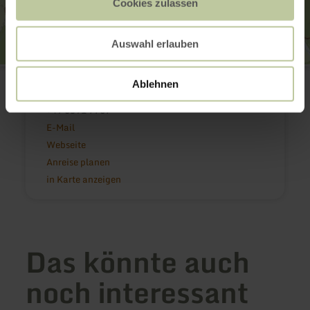
Cookies zulassen
Auswahl erlauben
Imkerei Körsten
Heltenbergstraße 2
Ablehnen
54570 Neroth
+49 6591 7737
E-Mail
Webseite
Anreise planen
in Karte anzeigen
Das könnte auch
noch interessant