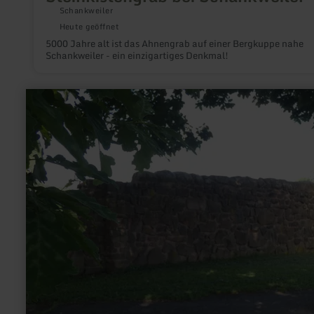
Schankweiler
Heute geöffnet
5000 Jahre alt ist das Ahnengrab auf einer Bergkuppe nahe
Schankweiler - ein einzigartiges Denkmal!
mehr
erfahren
zu:
Römische
Langmauer