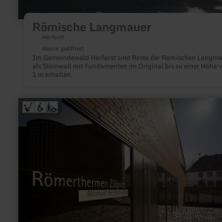
Römische Langmauer
Herforst
Heute geöffnet
Im Gemeindewald Herforst sind Reste der Römischen Langma
als Steinwall mit Fundamenten im Original bis zu einer Höhe 
1 m erhalten.
mehr
erfahren
zu:
Römerthermen
Zülpich
-
Museum
der
Badekultur