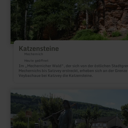
Katzensteine
Mechernich
Heute geöffnet
Im „Mechernicher Wald“, der sich von der östlichen Stadtgre
Mechernichs bis Satzvey erstreckt, erheben sich an der Grenze 
Veybachaue bei Katzvey die Katzensteine.
mehr
erfahren
zu:
Der
Winzer