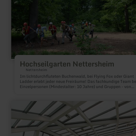
Hochseilgarten Nettersheim
Nettersheim
Im lichtdurchfluteten Buchenwald, bei Flying Fox oder Giant
Ladder erlebt jeder neue Freiräume! Das fachkundige Team be
Einzelpersonen (Mindestalter: 10 Jahre) und Gruppen - von
Schulklassen bis Teamtrainings und Betriebsausflügen.
mehr
erfahren
zu:
Tourist-
Information
Vogelsang
IP