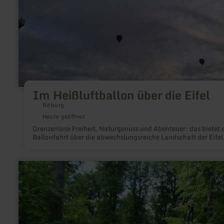
Im Heißluftballon über die Eifel
Bitburg
Heute geöffnet
Grenzenlose Freiheit, Naturgenuss und Abenteuer: das bietet 
Ballonfahrt über die abwechslungsreiche Landschaft der Eifel
mehr
erfahren
zu:
Hochseilgarten
Nettersheim