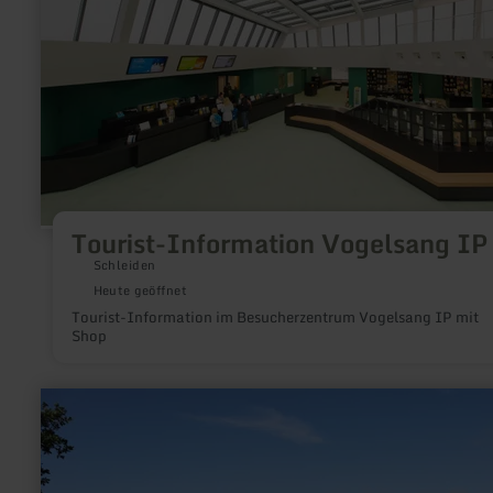
Tourist-Information Vogelsang IP
Schleiden
Heute geöffnet
Tourist-Information im Besucherzentrum Vogelsang IP mit
Shop
mehr
erfahren
zu:
Aktiv
Gesund
Parcours