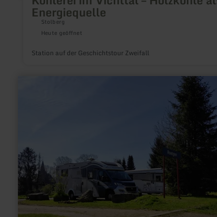
Energiequelle
Stolberg
Heute geöffnet
Station auf der Geschichtstour Zweifall
mehr
erfahren
zu:
Wohnmobilstellplatz
am
Bahnhof
Roetgen