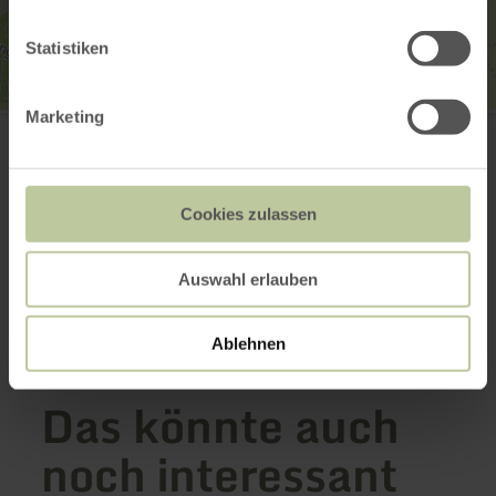
Statistiken
Marketing
Geschäftsgemeinschaft Nideggen
Heimersteinerstr. 3a
52385 Nideggen
+49 2427 456667
E-Mail
Cookies zulassen
Webseite
Anreise planen
Auswahl erlauben
in Karte anzeigen
Ablehnen
Das könnte auch
noch interessant