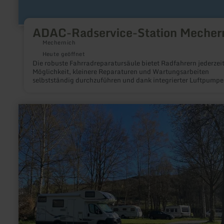
ADAC-Radservice-Station Mecher
Mechernich
Heute geöffnet
Die robuste Fahrradreparatursäule bietet Radfahrern jederzeit
Möglichkeit, kleinere Reparaturen und Wartungsarbeiten
selbstständig durchzuführen und dank integrierter Luftpumpe
vielseitigem Werkzeugset schnell wieder sicher mobil zu sein.
mehr
erfahren
zu:
Wohnmobilstellplätze
Campingplatz
Heilhauser
Mühle