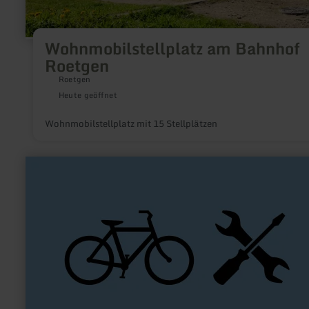
Wohnmobilstellplatz am Bahnhof
Roetgen
Roetgen
Heute geöffnet
Wohnmobilstellplatz mit 15 Stellplätzen
mehr
erfahren
zu:
ADAC-
Radservice-
Station
Mechernich