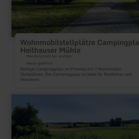
Wohnmobilstellplätze Campingpla
Heilhauser Mühle
Manderscheid bei Arzfeld
Heute geöffnet
Ruhiger Campingplatz im Prümtal mit 7 Wohnmobil-
Stellplätzen. Der Campingplatz ist ideal für Radfahrer und
Wanderer.
mehr
erfahren
zu:
Römischer
Bergbau