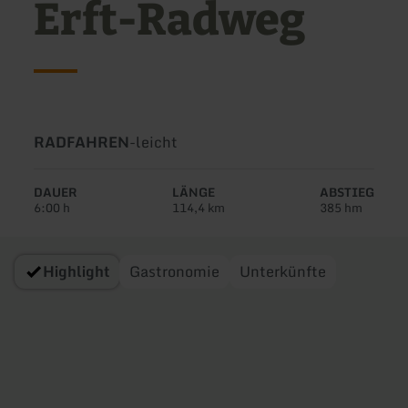
Erft-Radweg
Art
Schwierigkeit:
RADFAHREN
-
leicht
der
Tour:
DAUER
LÄNGE
ABSTIEG
6:00 h
114,4 km
385 hm
Highlight
Gastronomie
Unterkünfte