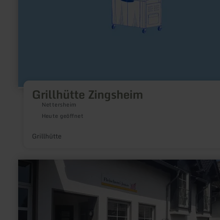
Grillhütte Zingsheim
Nettersheim
Heute geöffnet
Grillhütte
mehr
erfahren
zu:
Metzgerei
Jonas
GbR
in
Herresbach-