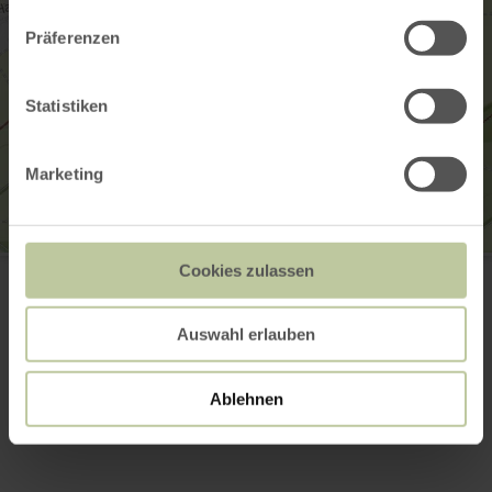
Präferenzen
Statistiken
Marketing
Wanderparkplatz am Sportplatz
Cookies zulassen
Am Burghang 12
53945 Blankenheim-Ripsdorf
Webseite
Auswahl erlauben
Anreise planen
in Karte anzeigen
Ablehnen