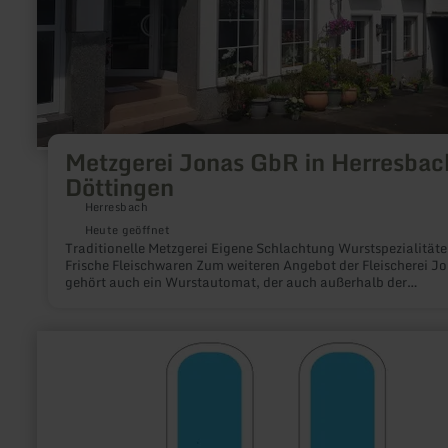
Döttingen
Metzgerei Jonas GbR in Herresbac
Döttingen
Herresbach
Heute geöffnet
Traditionelle Metzgerei Eigene Schlachtung Wurstspezialität
Frische Fleischwaren Zum weiteren Angebot der Fleischerei Jonas
gehört auch ein Wurstautomat, der auch außerhalb der
Öffnungszeiten für die Versorgung mit z.B. Bratwürsten und
weiterem Grillgut und Eingemachtem sorgt.
mehr
erfahren
zu:
BIKE
POWER
E-
Bike