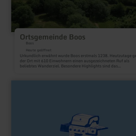
Ortsgemeinde Boos
Boos
Heute geöffnet
Urkundlich erwähnt wurde Boos erstmals 1238. Heutzutage g
der Ort mit 610 Einwohnern einen ausgezeichneten Ruf als
beliebtes Wanderziel. Besondere Highlights sind das
Naturschutzgebiet „Booser Doppelmaar“, welches als
Vulkanparkstation eine einmalige Tier- und Pflanzenwelt
beheimatet und der „Booser Eifelturm“ (aktuell gesperrt), der 
mehr
2003 fantastische Ausblicke auf die vulkanische Osteifel biete
erfahren
zu:
Grillhütte
Zingsheim