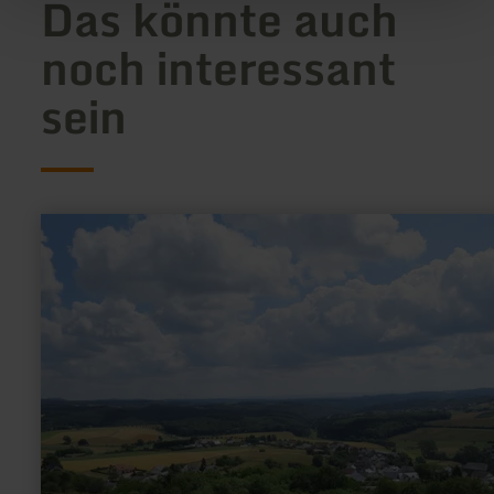
Das könnte auch
noch interessant
sein
mehr
erfahren
zu:
Ortsgemeinde
Boos