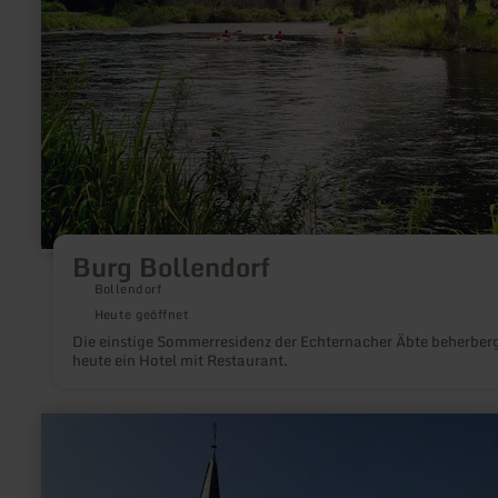
Burg Bollendorf
Bollendorf
Heute geöffnet
Die einstige Sommerresidenz der Echternacher Äbte beherber
heute ein Hotel mit Restaurant.
mehr
erfahren
zu:
Kreuzkapelle
Zemmer-