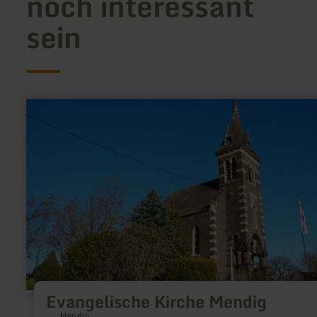
noch interessant
sein
mehr
erfahren
zu:
Evangelische
Kirche
Mendig
Evangelische Kirche Mendig
Mendig