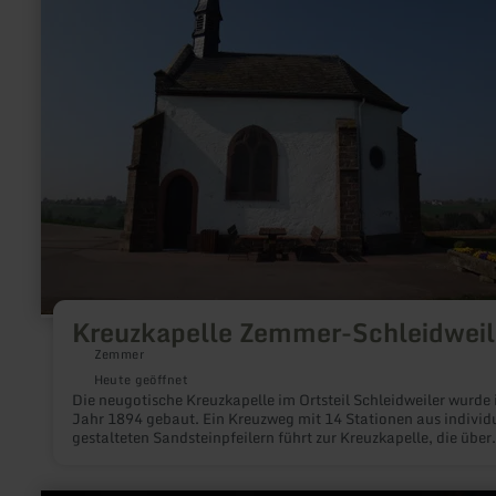
Schleidweiler
Kreuzkapelle Zemmer-Schleidweil
Zemmer
Heute geöffnet
Die neugotische Kreuzkapelle im Ortsteil Schleidweiler wurde
Jahr 1894 gebaut. Ein Kreuzweg mit 14 Stationen aus individu
gestalteten Sandsteinpfeilern führt zur Kreuzkapelle, die über
Schleidweiler thront. Beginnend im Kernbereich Schleidweiler
begleitet den Besucher 14 Kreuzwegstationen zur Kreuzkapell
der Kreuzkapelle auf dem Bergrücken angekommen wird der