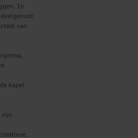
ggen. In
 deelgenoot
asteel van
gramma,
en
 de kapel
 zijn
creatieve