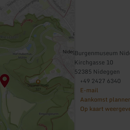
Burgenmuseum Nid
Kirchgasse 10
52385 Nideggen
+49 2427 6340
E-mail
Aankomst planne
Op kaart weergev