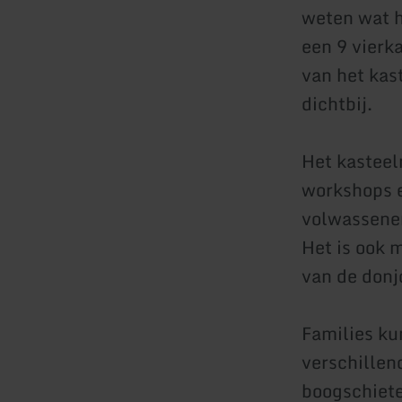
weten wat h
een 9 vierk
van het kas
dichtbij.
Het kastee
workshops e
volwassene
Het is ook m
van de donj
Families kun
verschille
boogschiete