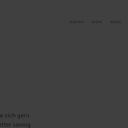
gen
ringen
BUCHEN
SUCHE
MENÜ
ie sich gern
tter sonnig