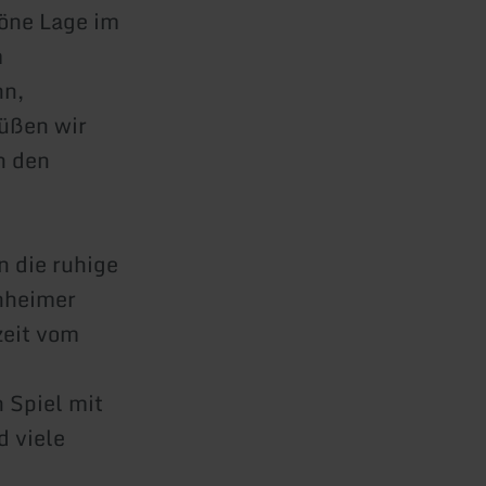
öne Lage im
m
nn,
üßen wir
n den
 die ruhige
enheimer
zeit vom
,
 Spiel mit
d viele