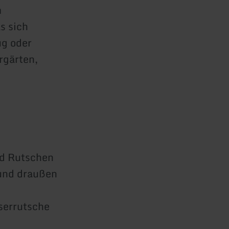
m
s sich
ug oder
rgärten,
nd Rutschen
 und draußen
serrutsche