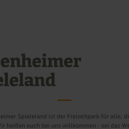
Zum Hauptinhalt sprin
Zur Suche springen
Zur Hauptnavigation sp
Zum Footer springen
enheimer
eleland
imer Spieleland ist der Freizeitpark für alle, d
r heißen euch bei uns willkommen – sei das We