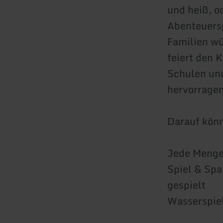
und heiß, o
Abenteuersp
Familien wü
feiert den 
Schulen und
hervorragen
Darauf könn
Jede Menge
Spiel & Spa
gespielt
Wasserspie