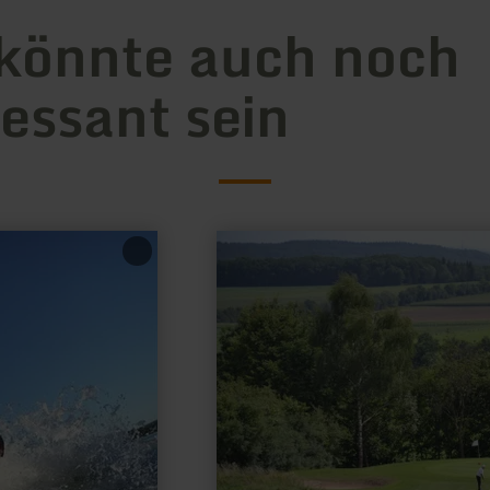
könnte auch noch
ressant sein
mehr
erfahren
zu:
Golfclub
Südeifel