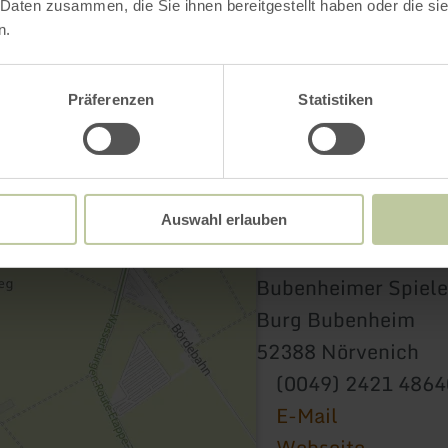
 Daten zusammen, die Sie ihnen bereitgestellt haben oder die s
n.
Kontakt
Präferenzen
Statistiken
Auswahl erlauben
Bubenheimer Spiele
Burg Bubenheim
52388 Nörvenich
(0049) 2421 486
E-Mail
Webseite