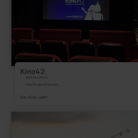
Kino42
Nettersheim
Heute geschlossen
Das Kino Lebt!
mehr
erfahren
zu:
Angeln
auf