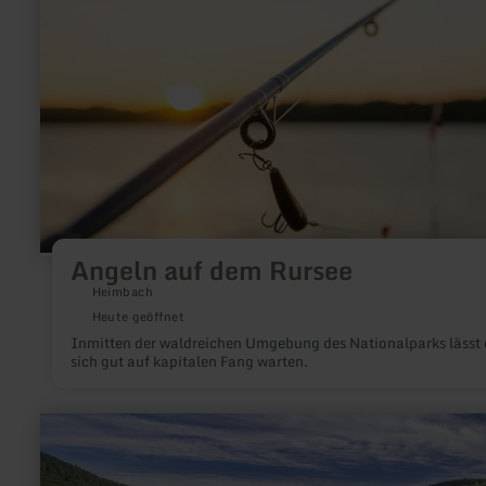
dem
Rursee
Angeln auf dem Rursee
Heimbach
Heute geöffnet
Inmitten der waldreichen Umgebung des Nationalparks lässt 
sich gut auf kapitalen Fang warten.
mehr
erfahren
zu:
Badestelle