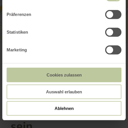
Präferenzen
Statistiken
Sterenbachsee
An der B50
Marketing
54516 Wittlich
Anreise planen
in Karte anzeigen
Cookies zulassen
Auswahl erlauben
Das könnte auch
noch interessant
Ablehnen
sein